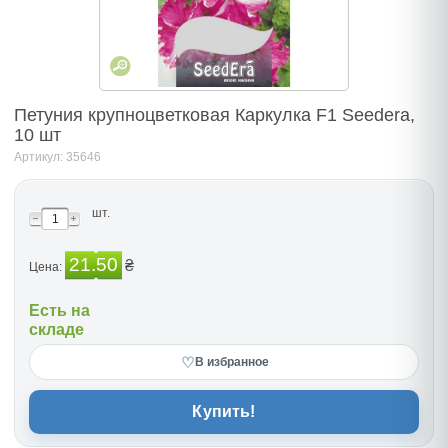
Петуния крупноцветковая Каркулка F1 Seedera,
10 шт
Артикул: 35646
шт.
21.50
₴
Цена:
Есть на
складе
♡
В избранное
Купить!