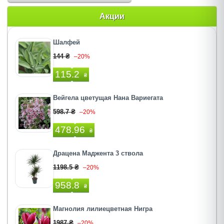
Акции
Шалфей
144 ₴
–20%
115.2
₴
Вейгела цветущая Нана Вариегата
598.7 ₴
–20%
478.96
₴
Драцена Маджента 3 ствола
1198.5 ₴
–20%
958.8
₴
Магнолия лилиецветная Нигра
1987 ₴
–20%