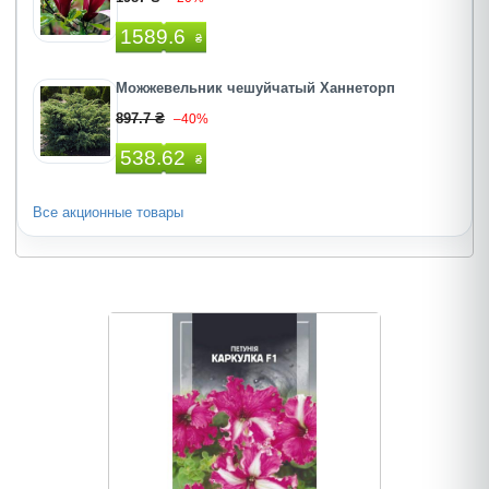
1589.6
₴
Можжевельник чешуйчатый Ханнеторп
897.7 ₴
–40%
538.62
₴
Все акционные товары