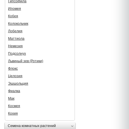
Гипсофила
Ипомея
Кобея
Колокольчик
Лобелия
Маттиола
Немезия
Подсолнух
Львиный зев (Ротики)
Флокс
Целозия
Эшшольция
Фиалка
Мак
Космея
Кохия
Семена комнатных растений