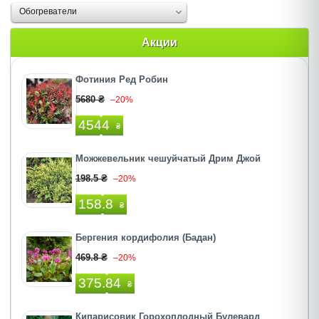
Обогреватели
Акции
Фотиния Ред Робин
5680 ₴
–20%
4544
₴
Можжевельник чешуйчатый Дрим Джой
198.5 ₴
–20%
158.8
₴
Бергения кордифолия (Бадан)
469.8 ₴
–20%
375.84
₴
Кипарисовик Горохоплодный Булевард