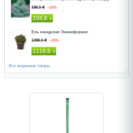
198.5 ₴
–20%
158.8
₴
Ель канадская Эхиниформис
1398.5 ₴
–20%
1118.8
₴
Все акционные товары