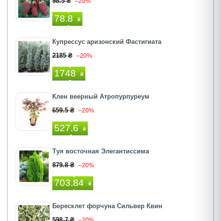
98.5 ₴
–20%
78.8
₴
Купрессус аризонский Фастигиата
2185 ₴
–20%
1748
₴
Клен веерный Атропурпуреум
659.5 ₴
–20%
527.6
₴
Туя восточная Элегантиссима
879.8 ₴
–20%
703.84
₴
Бересклет форчуна Сильвер Квин
598.7 ₴
–20%