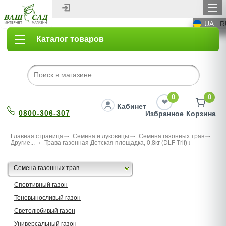
UA
R
Каталог товаров
0
0
Кабинет
0800-306-307
Избранное
Корзина
Главная страница
Семена и луковицы
Семена газонных трав
Другие...
Трава газонная Детская площадка, 0,8кг (DLF Trif)
Семена газонных трав
Спортивный газон
Теневыносливый газон
Светолюбивый газон
Универсальный газон