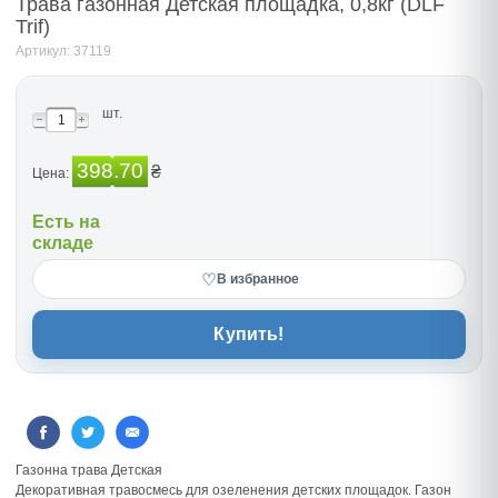
Трава газонная Детская площадка, 0,8кг (DLF
Trif)
Артикул: 37119
шт.
398.70
₴
Цена:
Есть на
складе
♡
В избранное
Купить!
Газонна трава Детская
Декоративная травосмесь для озеленения детских площадок. Газон