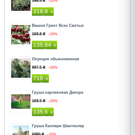
398.5 ₴
–20%
318.8
₴
Вишня Гриот Всех Святых
169.8 ₴
–20%
135.84
₴
Опунция обыкновенная
897.5 ₴
–20%
718
₴
Груша карликовая Декора
169.5 ₴
–20%
135.6
₴
Груша Каллери Шантеклер
6980 ₴
–20%