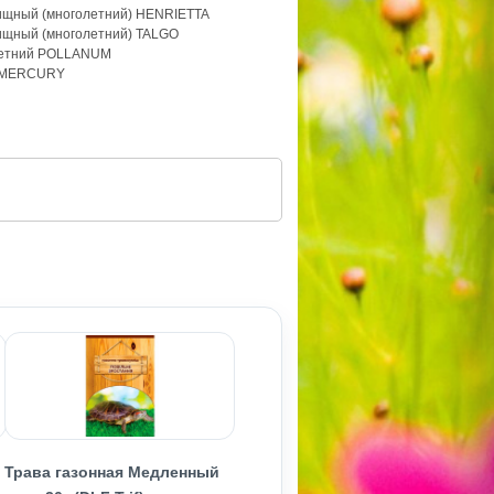
бищный (многолетний) HENRIETTA
ищный (многолетний) TALGO
летний POLLANUM
й MERCURY
Трава газонная Медленный