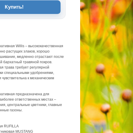
Купить!
ативная Willis – высококачественная
нно растущих злаков, хорошо
ашивание, медленно отрастают после
ой бархатный травяной покров.
ая трава требует регулярной
ки специальными удобрениями,
и чувствительна к механическим
ративная предназначена для
наиболее ответственных местах –
ия, центральные цветники, главные
нные газоны.
ая RUFILLA
стниковая MUSTANG