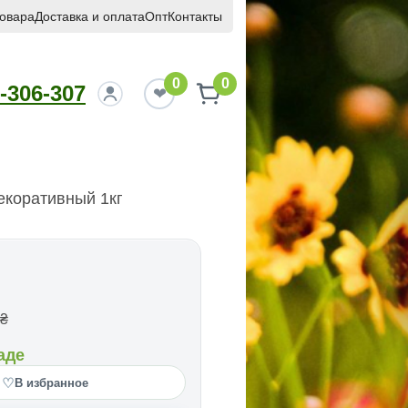
товара
Доставка и оплата
Опт
Контакты
0
0
-306-307
Декоративный 1кг
₴
аде
♡
В избранное