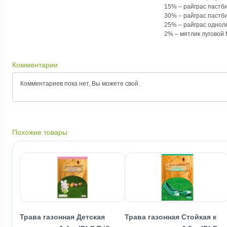
15% – райграс паст
30% – райграс пастб
25% – райграс одно
2% – мятлик лугово
Комментарии
Комментариев пока нет, Вы можете
свой.
Похожие товары
Трава газонная Детская
Трава газонная Стойкая к