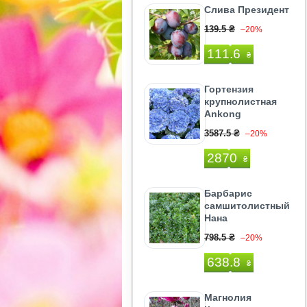
Слива Президент
139.5 ₴
–20%
111.6
₴
Гортензия
крупнолистная
Ankong
3587.5 ₴
–20%
2870
₴
Барбарис
самшитолистный
Нана
798.5 ₴
–20%
638.8
₴
Магнолия