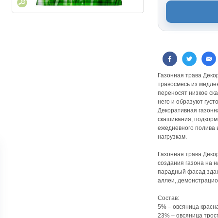
Газонная трава Декор
травосмесь из медле
переносят низкое ск
него и образуют густ
Декоративная газонн
скашивания, подкорм
ежедневного полива 
нагрузкам.
Газонная трава Деко
создания газона на 
парадный фасад здан
аллеи, демонстрацио
Состав:
5% – овсяница красн
23% – овсяница тро