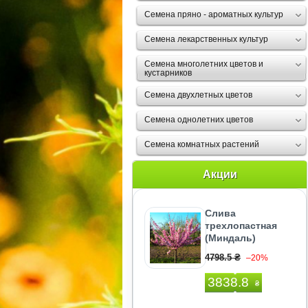
Семена пряно - ароматных культур
Семена лекарственных культур
Семена многолетних цветов и
кустарников
Семена двухлетных цветов
Семена однолетних цветов
Семена комнатных растений
Акции
Слива
трехлопастная
(Миндаль)
4798.5 ₴
–20%
3838.8
₴