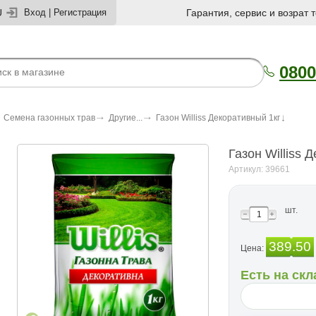
U
Вход
|
Регистрация
Гарантия, сервис и возрат 
0800
Семена газонных трав
Другие...
Газон Williss Декоративный 1кг
Газон Williss 
Артикул: 39661
шт.
389.50
Цена:
Есть на скл