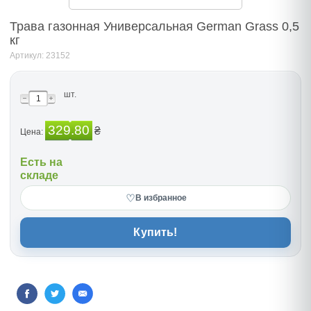
Трава газонная Универсальная German Grass 0,5
кг
Артикул: 23152
шт.
329.80
₴
Цена:
Есть на
складе
♡
В избранное
Купить!