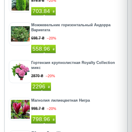
879.8 ₴
–20%
703.84
₴
Можжевельник горизонтальный Андорра
Вариегата
698.7 ₴
–20%
558.96
₴
Гортензия крупнолистная Royalty Collection
микс
2870 ₴
–20%
2296
₴
Магнолия лилиецветная Нигра
998.7 ₴
–20%
798.96
₴