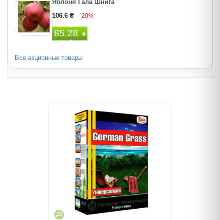
Яблоня Гала Шнига
106.6 ₴
–20%
85.28
₴
Все акционные товары