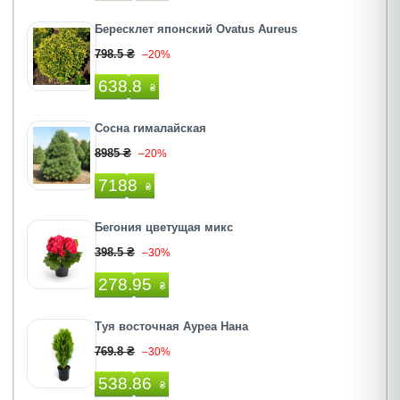
Бересклет японский Ovatus Aureus
798.5 ₴
–20%
638.8
₴
Сосна гималайская
8985 ₴
–20%
7188
₴
Бегония цветущая микс
398.5 ₴
–30%
278.95
₴
Туя восточная Ауреа Нана
769.8 ₴
–30%
538.86
₴