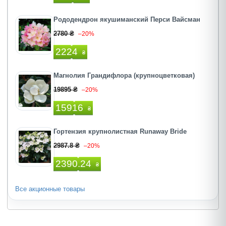
Рододендрон якушиманский Перси Вайсман
2780 ₴
–20%
2224
₴
Магнолия Грандифлора (крупноцветковая)
19895 ₴
–20%
15916
₴
Гортензия крупнолистная Runaway Bride
2987.8 ₴
–20%
2390.24
₴
Все акционные товары