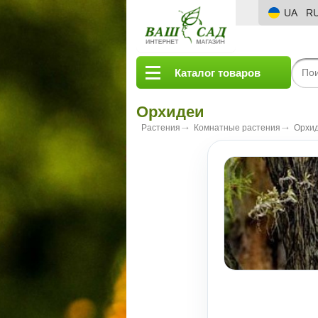
UA
R
Каталог товаров
Орхидеи
Растения
Комнатные растения
Орхи