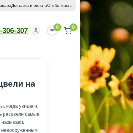
товара
Доставка и оплата
Опт
Контакты
0
0
-306-307
цвели на
, когда увидели,
ь расцвели самые
е называют,
ть невооруженным