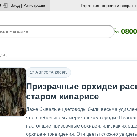
U
Вход
|
Регистрация
Гарантия, сервис и возрат 
0800
деи
17 АВГУСТА 2009Г.
Призрачные орхидеи рас
старом кипарисе
Даже бывалые цветоводы были весьма удивлены
что в небольшом американском городке Неапол
настоящие призрачные орхидеи, или, как их ещ
орхидеи-привидения. Эти цветы сложно увиде