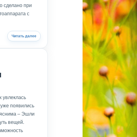
о сделано при
тоаппарата с
Читать далее
и
к увлеклась
 уже появились
ъяснима – Эшли
уть вещей.
зможность