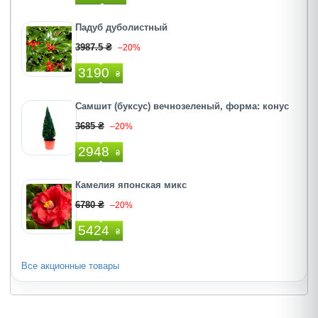
Падуб дуболистный
3987.5 ₴
–20%
3190
₴
Самшит (буксус) вечнозеленый, форма: конус
3685 ₴
–20%
2948
₴
Камелия японская микс
6780 ₴
–20%
5424
₴
Все акционные товары