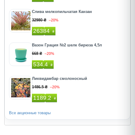
Слива мелкопильчатая Канзан
32980 ₴
–20%
26384
₴
Вазон Грация №2 шелк бирюза 4,5л
668 ₴
–20%
534.4
₴
Ликвидамбар смолоносный
1486.5 ₴
–20%
1189.2
₴
Все акционные товары