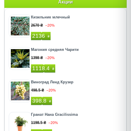
Акции
Кизильник млечный
2670 ₴
–20%
2136
₴
Магония средняя Чарити
1398 ₴
–20%
1118.4
₴
Виноград Ленд Крузер
498.5 ₴
–20%
398.8
₴
Гранат Нана Gracilissima
1198.5 ₴
–20%