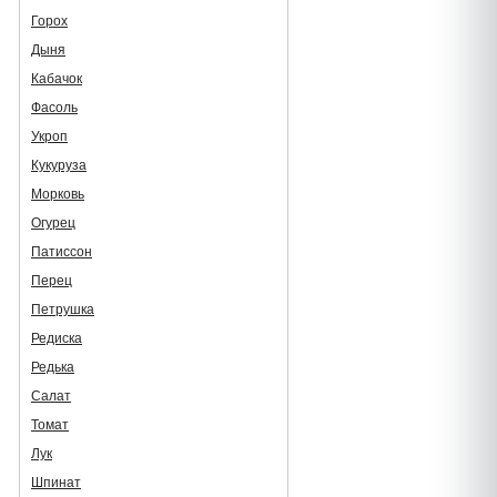
Горох
Дыня
Кабачок
Фасоль
Укроп
Кукуруза
Морковь
Огурец
Патиссон
Перец
Петрушка
Редиска
Редька
Салат
Томат
Лук
Шпинат