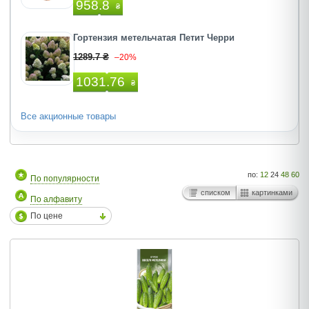
958.8
₴
Гортензия метельчатая Петит Черри
1289.7 ₴
–20%
1031.76
₴
Все акционные товары
по:
12
24
48
60
По популярности
списком
картинками
По алфавиту
По цене