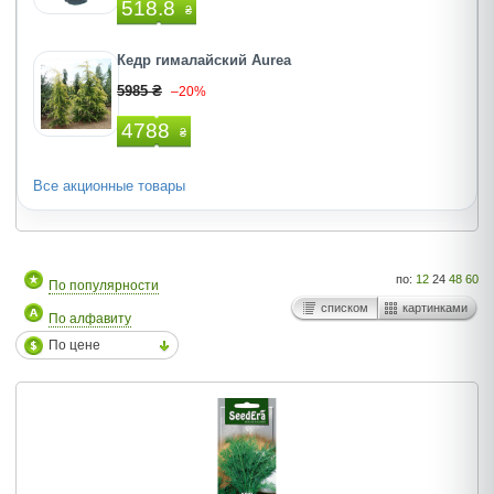
518.8
₴
Кедр гималайский Aurea
5985 ₴
–20%
4788
₴
Все акционные товары
по:
12
24
48
60
По популярности
списком
картинками
По алфавиту
По цене