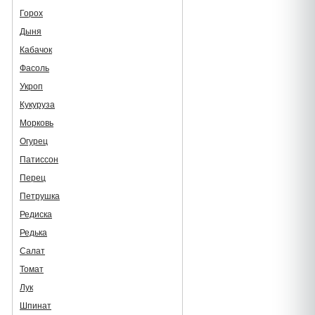
Горох
Дыня
Кабачок
Фасоль
Укроп
Кукуруза
Морковь
Огурец
Патиссон
Перец
Петрушка
Редиска
Редька
Салат
Томат
Лук
Шпинат