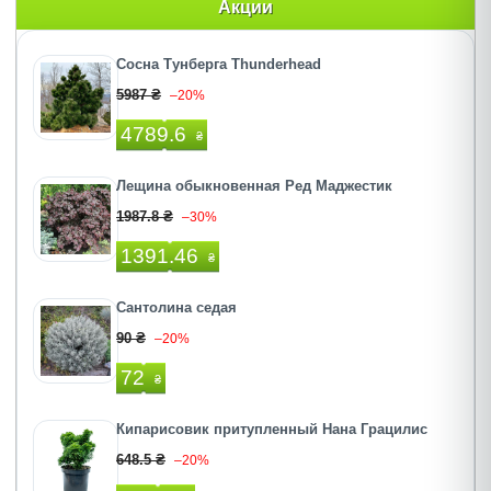
Акции
Сосна Тунберга Thunderhead
5987 ₴
–20%
4789.6
₴
Лещина обыкновенная Ред Маджестик
1987.8 ₴
–30%
1391.46
₴
Сантолина седая
90 ₴
–20%
72
₴
Кипарисовик притупленный Нана Грацилис
648.5 ₴
–20%