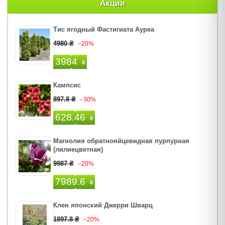
Акции
Тис ягодный Фастигиата Ауреа
4980 ₴
–20%
3984
₴
Кампсис
897.8 ₴
–30%
628.46
₴
Магнолия обратнояйцевидная пурпурная
(лилиецветная)
9987 ₴
–20%
7989.6
₴
Клен японский Джерри Шварц
1897.8 ₴
–20%