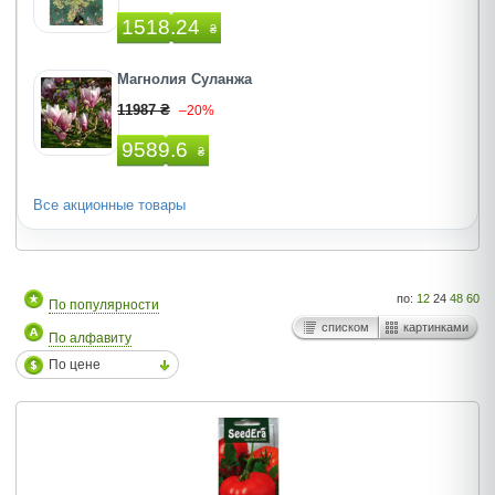
1518.24
₴
Магнолия Суланжа
11987 ₴
–20%
9589.6
₴
Все акционные товары
по:
12
24
48
60
По популярности
списком
картинками
По алфавиту
По цене