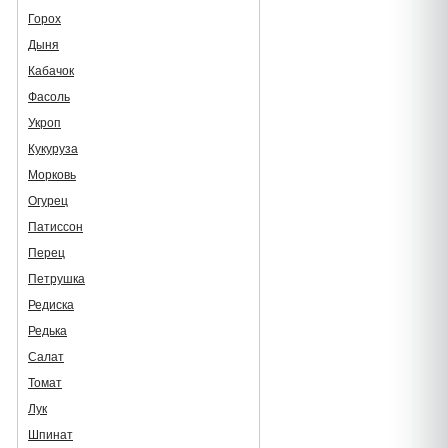
Горох
Дыня
Кабачок
Фасоль
Укроп
Кукуруза
Морковь
Огурец
Патиссон
Перец
Петрушка
Редиска
Редька
Салат
Томат
Лук
Шпинат