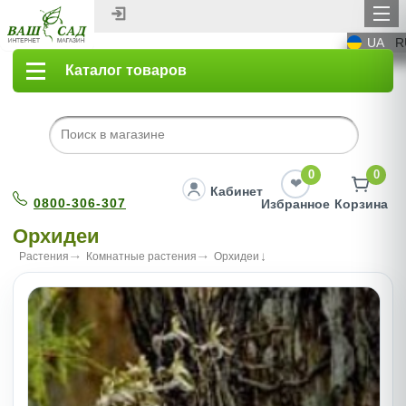
UA
R
Каталог товаров
0
0
Кабинет
0800-306-307
Избранное
Корзина
Орхидеи
Растения
Комнатные растения
Орхидеи