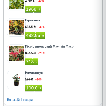
2460 ₴
–20%
1968
₴
Піраканта
698.5 ₴
–30%
488.95
₴
Пієріс японський Маунтін Фаєр
897.5 ₴
–20%
718
₴
Нематантус
126 ₴
–20%
100.8
₴
Всі акційні товари