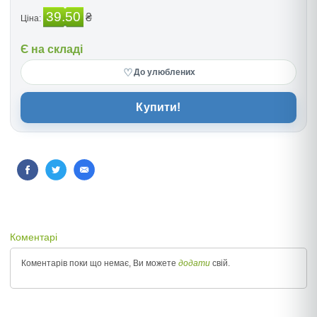
39.50
₴
Ціна:
Є на складі
♡
До улюблених
Купити!
Коментарі
Коментарів поки що немає, Ви можете
додати
свій.