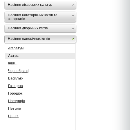
Насіння лікарських культур
Насіння багаторічних квітів та
чагарників
Насіння дворічних квітів
Насіння однорічних квітів
Агератум
Астра
Інші...
Чорнобривці
Васильки
Гвоздика
Горошок
Настурція
Петунія
Ціннія