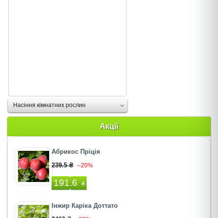
Насіння кімнатних рослин
Акції
Абрикос Пріція
239.5 ₴
–20%
191.6
₴
Інжир Каріка Доттато