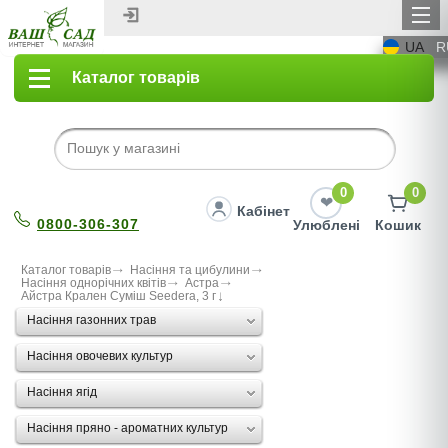
UA
R
Каталог товарів
0
0
Кабінет
0800-306-307
Улюблені
Кошик
Каталог товарів
Насіння та цибулини
Насіння однорічних квітів
Астра
Айстра Крален Суміш Seedera, 3 г
Насіння газонних трав
Насіння овочевих культур
Насіння ягід
Насіння пряно - ароматних культур