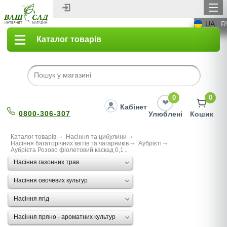
UA
R
Каталог товарів
0
0
Кабінет
0800-306-307
Улюблені
Кошик
Каталог товарів
Насіння та цибулини
Насіння багаторічних квітів та чагарників
Аубрієті
Аубрієта Розово фіолетовий каскад 0,1
Насіння газонних трав
Насіння овочевих культур
Насіння ягід
Насіння пряно - ароматних культур