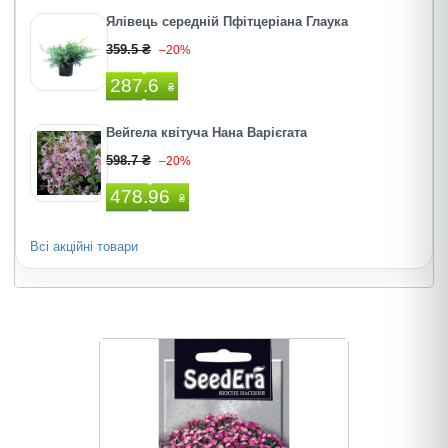
Ялівець середній Пфітцеріана Глаука
359.5 ₴
–20%
287.6
₴
Вейгела квітуча Нана Варієгата
598.7 ₴
–20%
478.96
₴
Всі акційні товари