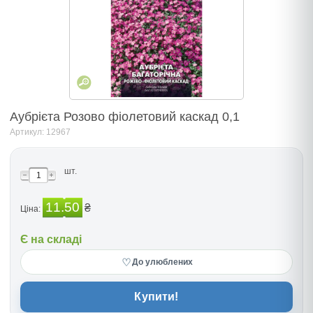
Аубрієта Розово фіолетовий каскад 0,1
Артикул: 12967
шт.
11.50
₴
Ціна:
Є на складі
♡
До улюблених
Купити!