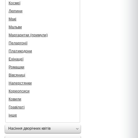
Космеї
Люпини
Макі
Мальви
Маргаритки (примули)
Пеларгонії
Платикодони
Ехінацеї
Ромашки
Вівсяниці
Наперстянки
Кореопсиси
Ковили
Гравілаті
інше
Насіння дворічних квітів