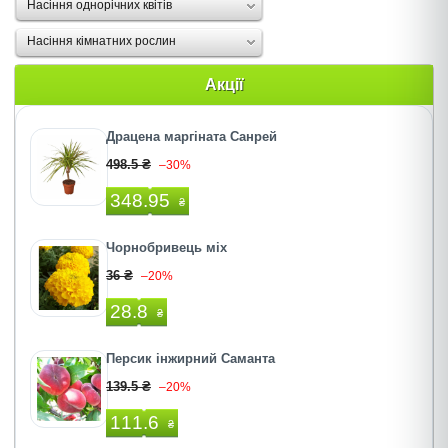
Насіння однорічних квітів
Насіння кімнатних рослин
Акції
Драцена маргіната Санрей
498.5 ₴
–30%
348.95
₴
Чорнобривець міх
36 ₴
–20%
28.8
₴
Персик інжирний Саманта
139.5 ₴
–20%
111.6
₴