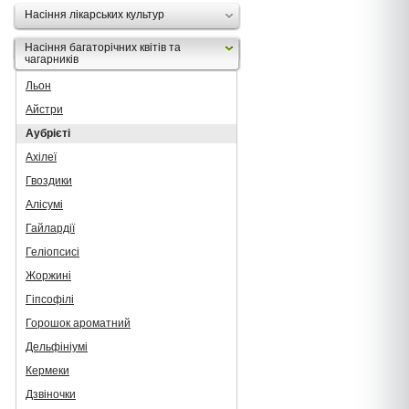
Насіння лікарських культур
Насіння багаторічних квітів та
чагарників
Льон
Айстри
Аубрієті
Ахілеї
Гвоздики
Алісумі
Гайлардії
Геліопсисі
Жоржині
Гіпсофілі
Горошок ароматний
Дельфініумі
Кермеки
Дзвіночки