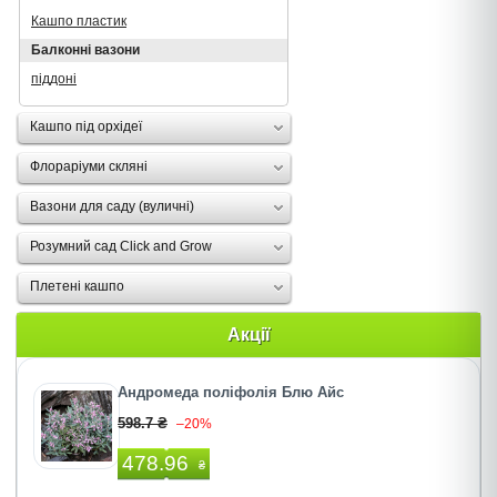
Кашпо пластик
Балконні вазони
піддоні
Кашпо під орхідеї
Флораріуми скляні
Вазони для саду (вуличні)
Розумний сад Click and Grow
Плетені кашпо
Акції
Андромеда поліфолія Блю Айс
598.7 ₴
–20%
478.96
₴