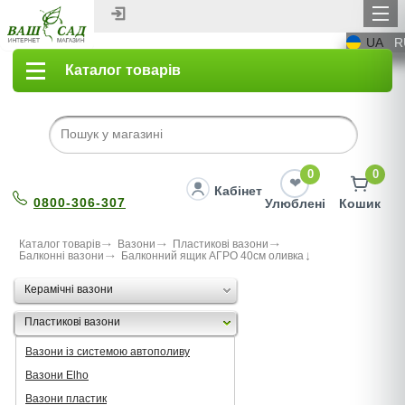
UA
R
Каталог товарів
0
0
Кабінет
0800-306-307
Улюблені
Кошик
Каталог товарів
Вазони
Пластикові вазони
Балконні вазони
Балконний ящик АГРО 40см оливка
Керамічні вазони
Пластикові вазони
Вазони із системою автополиву
Вазони Elho
Вазони пластик