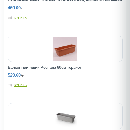
Балконний ящик Boardee Hook навісний, 400мм коричневий
469.00
₴
КУПИТЬ
Балконний ящик Респана 80см теракот
529.60
₴
КУПИТЬ