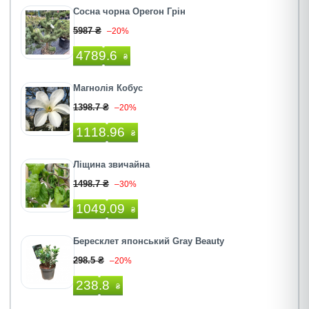
Сосна чорна Орегон Грін
5987 ₴
–20%
4789.6
₴
Магнолія Кобус
1398.7 ₴
–20%
1118.96
₴
Ліщина звичайна
1498.7 ₴
–30%
1049.09
₴
Бересклет японський Gray Beauty
298.5 ₴
–20%
238.8
₴