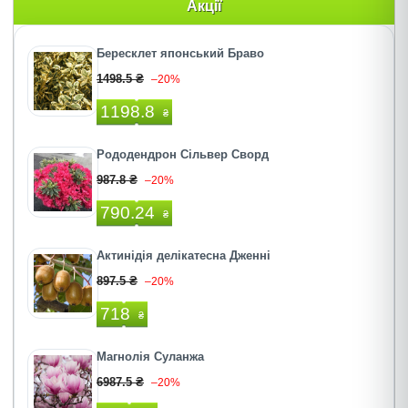
Акції
Бересклет японський Браво
1498.5 ₴
–20%
1198.8
₴
Рододендрон Сільвер Сворд
987.8 ₴
–20%
790.24
₴
Актинідія делікатесна Дженні
897.5 ₴
–20%
718
₴
Магнолія Суланжа
6987.5 ₴
–20%