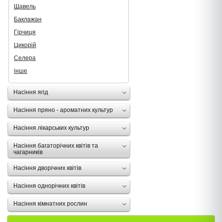
Щавель
Баклажан
Гірчиця
Цикорій
Селера
інше
Насіння ягід
Насіння пряно - ароматних культур
Насіння лікарських культур
Насіння багаторічних квітів та
чагарників
Насіння дворічних квітів
Насіння однорічних квітів
Насіння кімнатних рослин