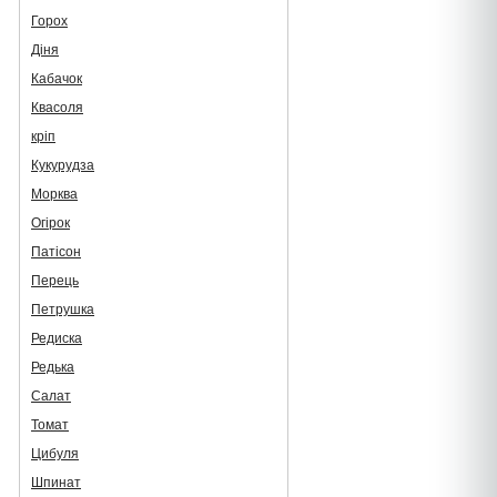
Горох
Діня
Кабачок
Квасоля
кріп
Кукурудза
Морква
Огірок
Патісон
Перець
Петрушка
Редиска
Редька
Салат
Томат
Цибуля
Шпинат