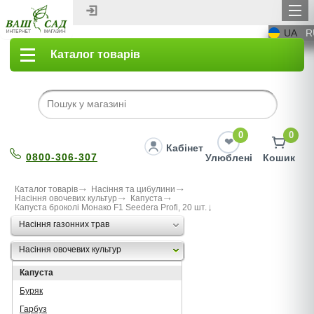
UA
R
Каталог товарів
0
0
Кабінет
0800-306-307
Улюблені
Кошик
Каталог товарів
Насіння та цибулини
Насіння овочевих культур
Капуста
Капуста броколі Монако F1 Seedera Profi, 20 шт.
Насіння газонних трав
Насіння овочевих культур
Капуста
Буряк
Гарбуз