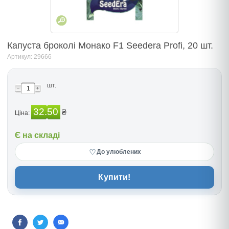
Капуста броколі Монако F1 Seedera Profi, 20 шт.
Артикул: 29666
шт.
32.50
₴
Ціна:
Є на складі
♡
До улюблених
Купити!