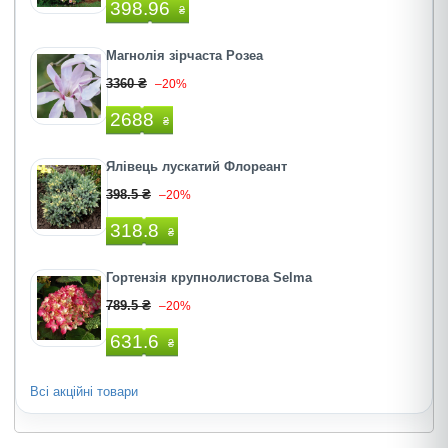
398.96
₴
Магнолія зірчаста Розеа
3360 ₴
–20%
2688
₴
Ялівець лускатий Флореант
398.5 ₴
–20%
318.8
₴
Гортензія крупнолистова Selma
789.5 ₴
–20%
631.6
₴
Всі акційні товари