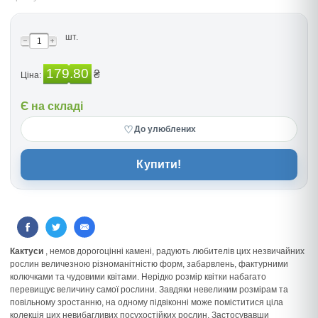
шт.
179.80
₴
Ціна:
Є на складі
♡
До улюблених
Купити!
Кактуси
, немов дорогоцінні камені, радують любителів цих незвичайних
рослин величезною різноманітністю форм, забарвлень, фактурними
колючками та чудовими квітами. Нерідко розмір квітки набагато
перевищує величину самої рослини. Завдяки невеликим розмірам та
повільному зростанню, на одному підвіконні може поміститися ціла
колекція цих невибагливих посухостійких рослин. Застосувавши