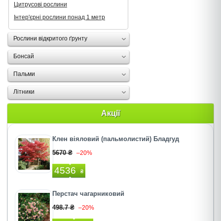
Цитрусові рослини
Інтер'єрні рослини понад 1 метр
Рослини відкритого ґрунту
Бонсай
Пальми
Літники
Акції
Клен віяловий (пальмолистий) Бладгуд
5670 ₴
–20%
4536
₴
Перстач чагарниковий
498.7 ₴
–20%