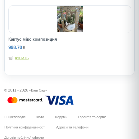
Кактус мiкс композиция
998.70
₴
КУПИТЬ
© 2011 - 2026
«Ваш Сад»
Енциклопедія
Фото
Форуми
Гарантія та сервіс
Політика конфіденційності
Адреси та телефони
Договір публічної оферти