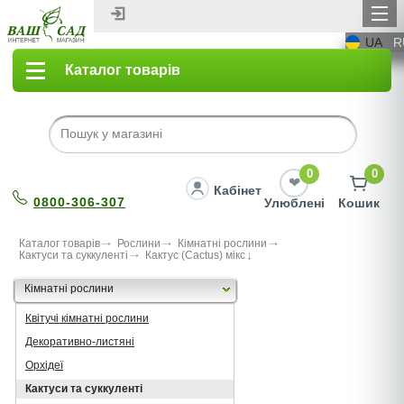
UA
R
Каталог товарів
0
0
Кабінет
0800-306-307
Улюблені
Кошик
Каталог товарів
Рослини
Кімнатні рослини
Кактуси та суккуленті
Кактус (Cactus) мікс
Кімнатні рослини
Квітучі кімнатні рослини
Декоративно-листяні
Орхідеї
Кактуси та суккуленті