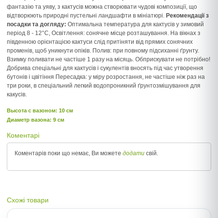
фантазію та уяву, з кактусів можна створювати чудові композиції, що
відтворюють природні пустельні ландшафти в мініатюрі.
Рекомендації з
посадки та догляду:
Оптимальна температура для кактусів у зимовий
період 8 - 12°C, Освітлення: сонячне місце розташування. На вікнах з
південною орієнтацією кактуси слід притіняти від прямих сонячних
променів, щоб уникнути опіків. Полив: при повному підсиханні ґрунту.
Взимку поливати не частіше 1 разу на місяць. Обприскувати не потрібно!
Добрива спеціальні для кактусів і сукулентів вносять під час утворення
бутонів і цвітіння Пересадка: у міру розростання, не частіше ніж раз на
три роки, в спеціальний легкий водопроникний ґрунтозмішування для
какусів.
Высота c вазоном: 10 см
Диаметр вазона: 9 см
Коментарі
Коментарів поки що немає, Ви можете
додати
свій.
Схожі товари