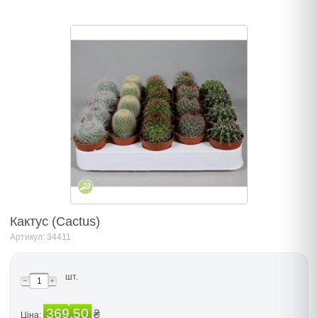
Кактус (Cactus)
Артикул: 34411
шт.
369.50
₴
Ціна: