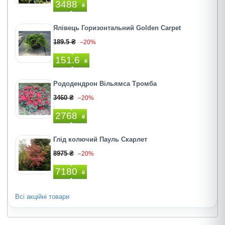
3488
₴
Ялівець Горизонтальний Golden Carpet
189.5 ₴
–20%
151.6
₴
Рододендрон Вільямса Тромба
3460 ₴
–20%
2768
₴
Глід колючий Пауль Скарлет
8975 ₴
–20%
7180
₴
Всі акційні товари