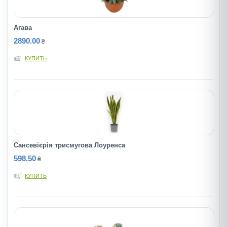
Агава
2890.00
₴
КУПИТЬ
Сансевієрія трисмугова Лоуренса
598.50
₴
КУПИТЬ