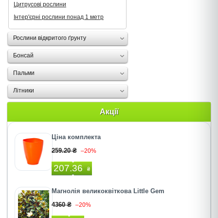
Цитрусові рослини
Інтер'єрні рослини понад 1 метр
Рослини відкритого ґрунту
Бонсай
Пальми
Літники
Акції
Ціна комплекта
259.20 ₴
–20%
207.36
₴
Магнолія великоквіткова Little Gem
4360 ₴
–20%