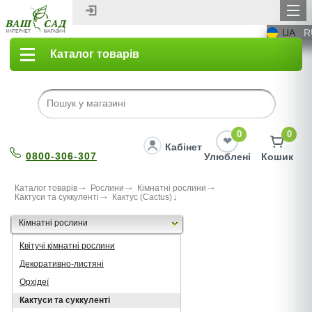
UA
R
Каталог товарів
0
0
Кабінет
0800-306-307
Улюблені
Кошик
Каталог товарів
Рослини
Кімнатні рослини
Кактуси та суккуленті
Кактус (Cactus)
Кімнатні рослини
Квітучі кімнатні рослини
Декоративно-листяні
Орхідеї
Кактуси та суккуленті