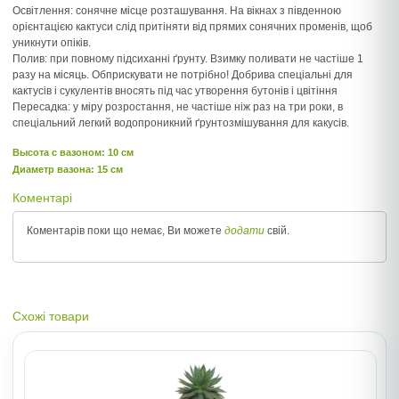
Освітлення: сонячне місце розташування. На вікнах з південною
орієнтацією кактуси слід притіняти від прямих сонячних променів, щоб
уникнути опіків.
Полив: при повному підсиханні ґрунту. Взимку поливати не частіше 1
разу на місяць. Обприскувати не потрібно! Добрива спеціальні для
кактусів і сукулентів вносять під час утворення бутонів і цвітіння
Пересадка: у міру розростання, не частіше ніж раз на три роки, в
спеціальний легкий водопроникний ґрунтозмішування для какусів.
Высота c вазоном: 10 см
Диаметр вазона: 15 см
Коментарі
Коментарів поки що немає, Ви можете
додати
свій.
Схожі товари