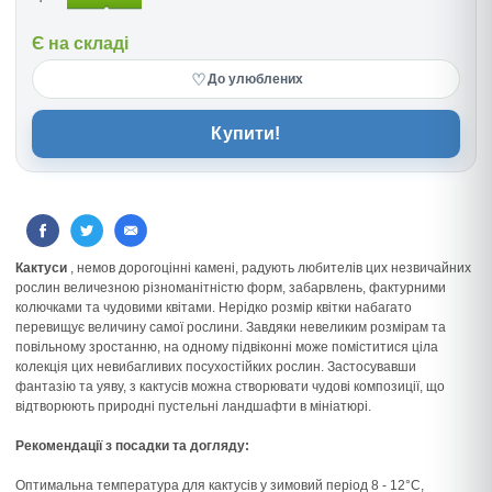
Є на складі
♡
До улюблених
Купити!
Кактуси
, немов дорогоцінні камені, радують любителів цих незвичайних
рослин величезною різноманітністю форм, забарвлень, фактурними
колючками та чудовими квітами. Нерідко розмір квітки набагато
перевищує величину самої рослини. Завдяки невеликим розмірам та
повільному зростанню, на одному підвіконні може поміститися ціла
колекція цих невибагливих посухостійких рослин. Застосувавши
фантазію та уяву, з кактусів можна створювати чудові композиції, що
відтворюють природні пустельні ландшафти в мініатюрі.
Рекомендації з посадки та догляду:
Оптимальна температура для кактусів у зимовий період 8 - 12°C,