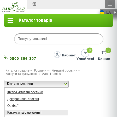
UA
R
Каталог товарів
0
0
Кабінет
0800-306-307
Улюблені
Кошик
Каталог товарів
Рослини
Кімнатні рослини
Кактуси та суккуленті
Алоэ Humilis
Кімнатні рослини
Квітучі кімнатні рослини
Декоративно-листяні
Орхідеї
Кактуси та суккуленті