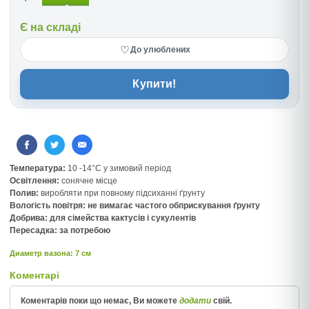
Є на складі
♡
До улюблених
Купити!
Температура:
10 -14°C у зимовий період
Освітлення:
сонячне місце
Полив:
виробляти при повному підсиханні ґрунту
Вологість повітря:
не вимагає частого обприскування ґрунту
Добрива:
для сімейства кактусів і сукулентів
Пересадка:
за потребою
Диаметр вазона: 7 см
Коментарі
Коментарів поки що немає, Ви можете
додати
свій.