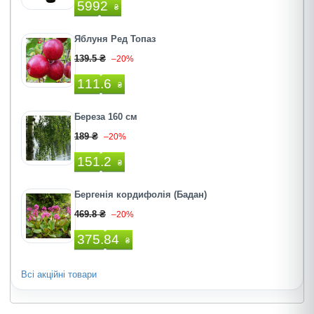
5992
₴
Яблуня Ред Топаз
139.5 ₴
–20%
111.6
₴
Береза 160 см
189 ₴
–20%
151.2
₴
Бергенія кордифолія (Бадан)
469.8 ₴
–20%
375.84
₴
Всі акційні товари