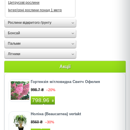
Цитрусові рослини
Інтер'єрні рослини понад 1 метр
Рослини відкритого ґрунту
Бонсай
Пальми
Літники
Акції
Гортензія мітловидна Свитч Офелия
998.7 ₴
–20%
798.96
₴
Ноліна (Beaucarnea) vertakt
8560 ₴
–30%