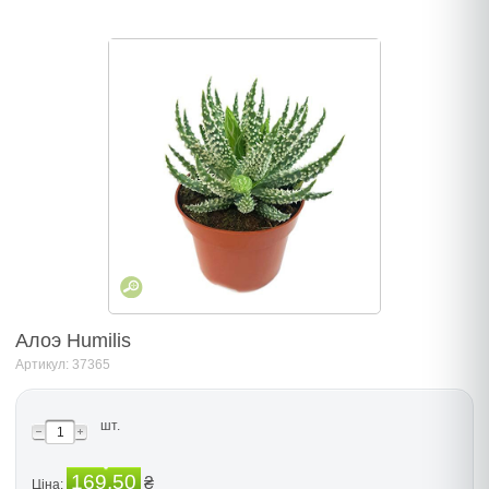
Алоэ Humilis
Артикул: 37365
шт.
169.50
₴
Ціна: