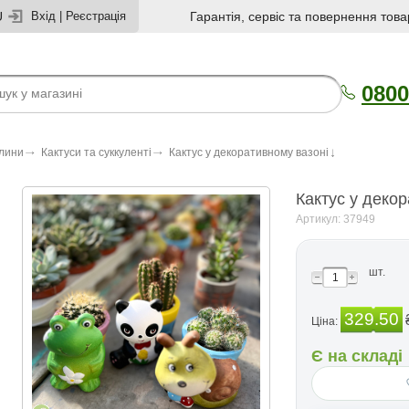
U
Вхід
|
Реєстрація
Гарантія, сервіс та повернення това
0800
слини
Кактуси та суккуленті
Кактус у декоративному вазоні
Кактус у деко
Артикул: 37949
шт.
329.50
Ціна:
Є на складі