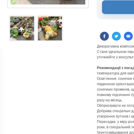
Декоративна композиц
Стане ідеальною окр
уточнюйте у консульт
Рекомендації з поса
температура для какту
Освітлення: сонячне 
південною орієнтаціє
сонячних променів, що
повному підсиханні ґ
разу на місяць.
Обприскувати не потр
Добрива спеціальні дл
утворення бутонів і ц
Пересадка: у міру роз
роки, в спеціальний 
ґрунтозмішування для