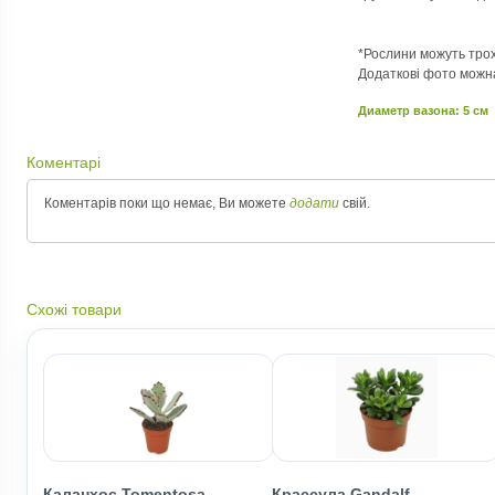
*Рослини можуть трохи
Додаткові фото можна
Диаметр вазона: 5 см
Коментарі
Коментарів поки що немає, Ви можете
додати
свій.
Схожі товари
Каланхоє Tomentosa
Крассула Gandalf