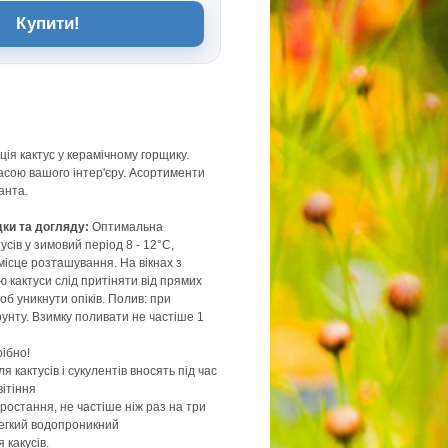
Купити!
ія кактус у керамічному горщику.
асою вашого інтер'єру. Асортименти
анта.
дки та догляду:
Оптимальна
сів у зимовий період 8 - 12°C,
місце розташування. На вікнах з
ю кактуси слід притіняти від прямих
б уникнути опіків. Полив: при
рунту. Взимку поливати не частіше 1
ібно!
я кактусів і сукулентів вносять під час
вітіння
ростання, не частіше ніж раз на три
легкий водопроникний
 какусів.