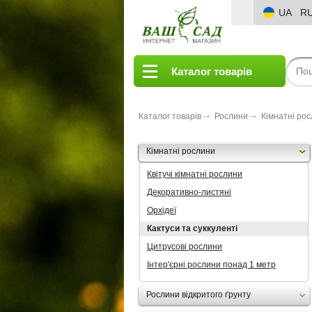
UA
R
Каталог товарів
Каталог товарів
Рослини
Кімнатні ро
Кімнатні рослини
Квітучі кімнатні рослини
Декоративно-листяні
Орхідеї
Кактуси та суккуленті
Цитрусові рослини
Інтер'єрні рослини понад 1 метр
Рослини відкритого ґрунту