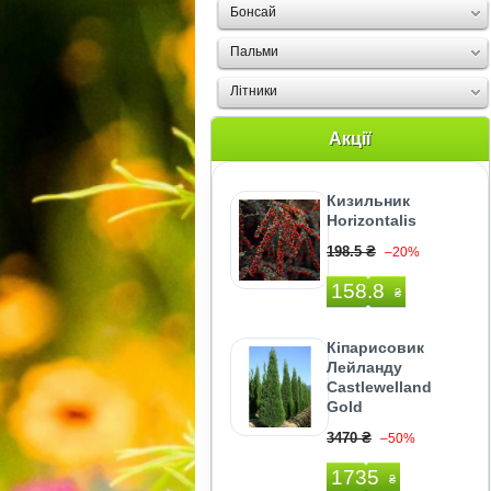
Бонсай
Пальми
Літники
Акції
Кизильник
Horizontalis
198.5 ₴
–20%
158.8
₴
Кіпарисовик
Лейланду
Castlewelland
Gold
3470 ₴
–50%
1735
₴