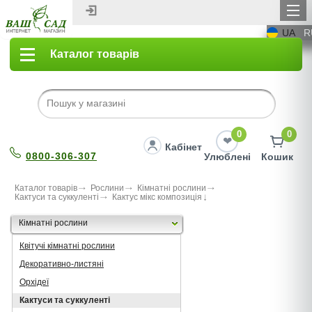
UA
R
Каталог товарів
0
0
Кабінет
0800-306-307
Улюблені
Кошик
Каталог товарів
Рослини
Кімнатні рослини
Кактуси та суккуленті
Кактус мiкс композиція
Кімнатні рослини
Квітучі кімнатні рослини
Декоративно-листяні
Орхідеї
Кактуси та суккуленті