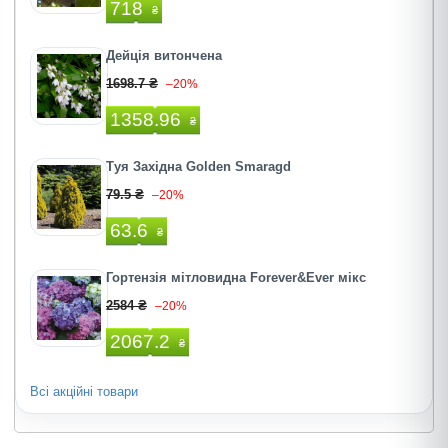
718
₴
Дейція витончена
1698.7 ₴
–20%
1358.96
₴
Туя Західна Golden Smaragd
79.5 ₴
–20%
63.6
₴
Гортензія мітловидна Forever&Ever мікс
2584 ₴
–20%
2067.2
₴
Всі акційні товари