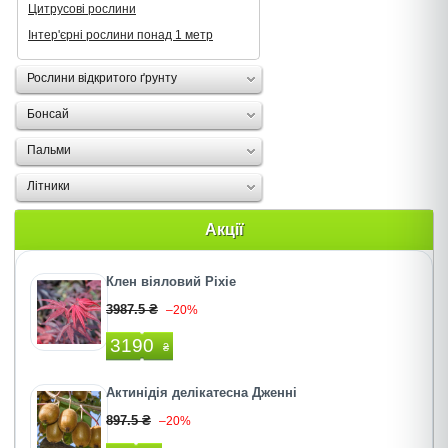
Цитрусові рослини
Інтер'єрні рослини понад 1 метр
Рослини відкритого ґрунту
Бонсай
Пальми
Літники
Акції
Клен віяловий Pixie
3987.5 ₴
–20%
3190
₴
Актинідія делікатесна Дженні
897.5 ₴
–20%