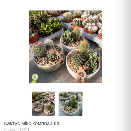
Кактус мiкс композиція
Артикул: 38581