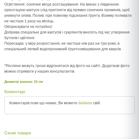
Освітлення: сонячне місце розташування. На вікнах з південною
орієнтацією кактуси слід притіняти від прямих сонячних променів, щоб
уникнути опіків. Полив: при повному підсиханні ґрунту. Взимку поливати
не частіше 1 разу на місяць.
Обприскувати не потрібно!
Добрива спеціальні для кактусів і сукулентів вносять під час утворення
бутонів і цвітіння
Пересадка: у міру розростання, не частіше ніж раз на три роки, в
спеціальний легкий водопроникний ґрунтозмішування для какусів.
*Рослини можуть трохи відрізнятися від фото на сайті. Додаткові фото
можна отримати у наших консультантів.
Диаметр вазона: 15 см
Коментарі
Коментарів поки що немає, Ви можете
додати
свій.
Схожі товари