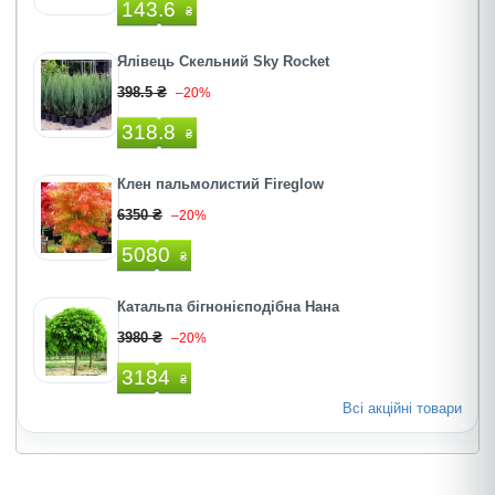
143.6
₴
Ялівець Скельний Sky Rocket
398.5 ₴
–20%
318.8
₴
Клен пальмолистий Fireglow
6350 ₴
–20%
5080
₴
Катальпа бігнонієподібна Нана
3980 ₴
–20%
3184
₴
Всі акційні товари