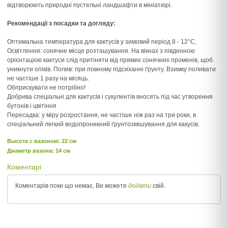
відтворюють природні пустельні ландшафти в мініатюрі.
Рекомендації з посадки та догляду:
Оптимальна температура для кактусів у зимовий період 8 - 12°C,
Освітлення: сонячне місце розташування. На вікнах з південною
орієнтацією кактуси слід притіняти від прямих сонячних променів, щоб
уникнути опіків. Полив: при повному підсиханні ґрунту. Взимку поливати
не частіше 1 разу на місяць.
Обприскувати не потрібно!
Добрива спеціальні для кактусів і сукулентів вносять під час утворення
бутонів і цвітіння
Пересадка: у міру розростання, не частіше ніж раз на три роки, в
спеціальний легкий водопроникний ґрунтозмішування для какусів.
Высота c вазоном: 22 см
Диаметр вазона: 14 см
Коментарі
Коментарів поки що немає, Ви можете
додати
свій.