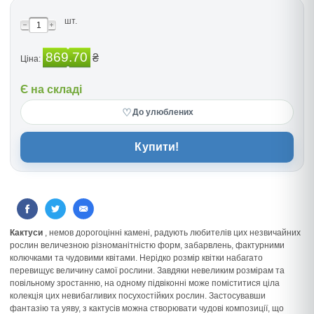
шт.
869.70
₴
Ціна:
Є на складі
♡
До улюблених
Купити!
Кактуси
, немов дорогоцінні камені, радують любителів цих незвичайних
рослин величезною різноманітністю форм, забарвлень, фактурними
колючками та чудовими квітами. Нерідко розмір квітки набагато
перевищує величину самої рослини. Завдяки невеликим розмірам та
повільному зростанню, на одному підвіконні може поміститися ціла
колекція цих невибагливих посухостійких рослин. Застосувавши
фантазію та уяву, з кактусів можна створювати чудові композиції, що