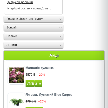
Цитрусові рослини
Інтер'єрні рослини понад 1 метр
Рослини відкритого ґрунту
Бонсай
Пальми
Літники
Акції
Магнолія суланжа
9870 ₴
–20%
7896
₴
Ялівець Лускатий Blue Carpet
179.5 ₴
–20%