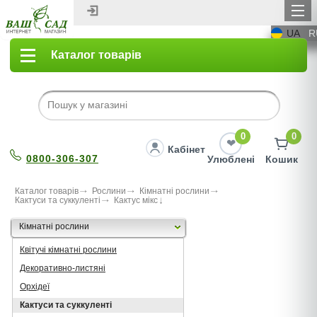
UA
R
Каталог товарів
0
0
Кабінет
0800-306-307
Улюблені
Кошик
Каталог товарів
Рослини
Кімнатні рослини
Кактуси та суккуленті
Кактус мiкс
Кімнатні рослини
Квітучі кімнатні рослини
Декоративно-листяні
Орхідеї
Кактуси та суккуленті