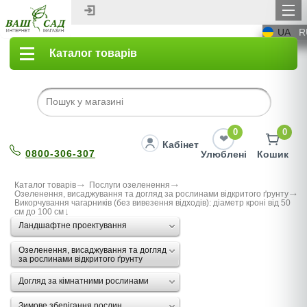
UA
R
Каталог товарів
0
0
Кабінет
0800-306-307
Улюблені
Кошик
Каталог товарів
Послуги озеленення
Озеленення, висаджування та догляд за рослинами відкритого ґрунту
Викорчування чагарників (без вивезення відходів): діаметр кроні від 50
см до 100 см
Ландшафтне проектування
Озеленення, висаджування та догляд
за рослинами відкритого ґрунту
Догляд за кімнатними рослинами
Зимове зберігання рослин