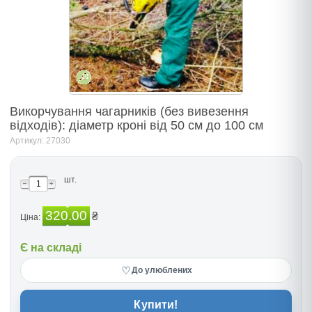
Викорчування чагарників (без вивезення
відходів): діаметр кроні від 50 см до 100 см
Артикул: 27030
шт.
320.00
₴
Ціна:
Є на складі
♡
До улюблених
Купити!