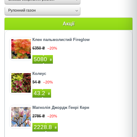
Рулонний газон
Акції
Клен пальмолистий Fireglow
6350 ₴
–20%
5080
₴
Колеус
54 ₴
–20%
43.2
₴
Магнолія Джордж Генрі Керн
2786 ₴
–20%
2228.8
₴