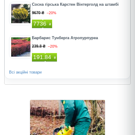
Сосна гірська Карстен Вінтерголд на штамбі
9670 ₴
–20%
7736
₴
Барбарис Тунберга Атропурпуреа
239.8 ₴
–20%
191.84
₴
Всі акційні товари