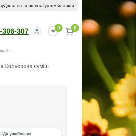
ру
Доставка та оплата
Гуртом
Контакти
0
0
-306-307
ra 2 г
а Кольорова суміш
♡
До улюблених