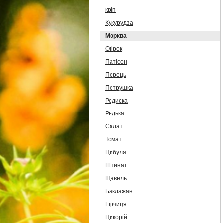
кріп
Кукурудза
Морква
Огірок
Патісон
Перець
Петрушка
Редиска
Редька
Салат
Томат
Цибуля
Шпинат
Щавель
Баклажан
Гірчиця
Цикорій