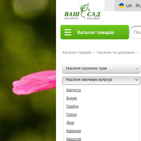
UA
R
Каталог товарів
Каталог товарів
Насіння та цибулини
Насіння газонних трав
Насіння овочевих культур
Капуста
Буряк
Гарбуз
Горох
Діня
Кабачок
Квасоля