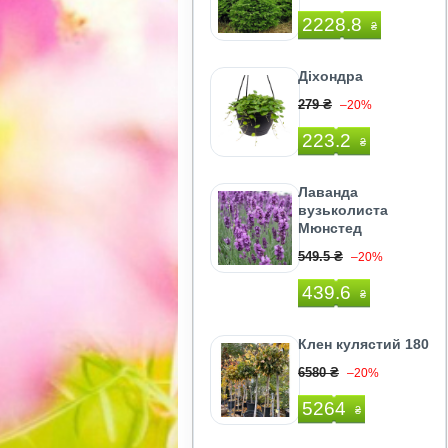
2228.8
₴
Діхондра
279 ₴
–20%
223.2
₴
Лаванда
вузьколиста
Мюнстед
549.5 ₴
–20%
439.6
₴
Клен кулястий 180
6580 ₴
–20%
5264
₴