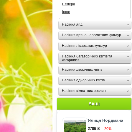
Селера
інше
Насіння ягід
Насіння пряно - ароматних культур
Насіння лікарських культур
Насіння багаторічних квітів та
чагарників
Насіння дворічних квітів
Насіння однорічних квітів
Насіння кімнатних рослин
Акції
Ялиця Нордмана
2786 ₴
–20%