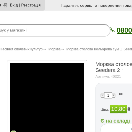
U
Вхід
|
Реєстрація
Гарантія, сервіс та повернення това
0800
Насіння овочевих культур
Морква
Морква столова Кольорова суміш Seede
Морква столов
Seedera 2 г
Артикул: 40321
шт.
10.80
₴
Ціна:
Є на складі