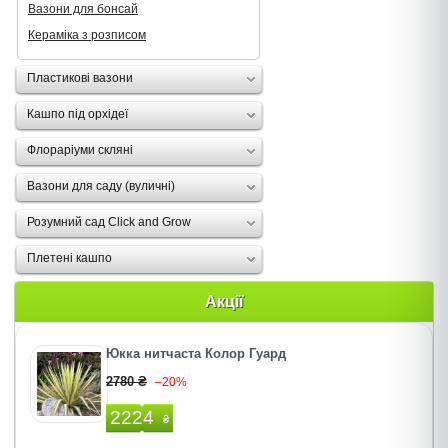
Вазони для бонсай
Кераміка з розписом
Пластикові вазони
Кашпо під орхідеї
Флораріуми скляні
Вазони для саду (вуличні)
Розумний сад Click and Grow
Плетені кашпо
Акції
Юкка нитчаста Колор Гуард
2780 ₴
–20%
2224
₴