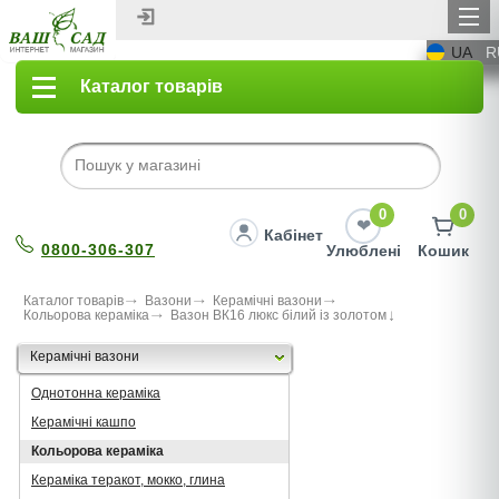
UA
R
Каталог товарів
0
0
Кабінет
0800-306-307
Улюблені
Кошик
Каталог товарів
Вазони
Керамічні вазони
Кольорова кераміка
Вазон ВК16 люкс білий із золотом
Керамічні вазони
Однотонна кераміка
Керамічні кашпо
Кольорова кераміка
Кераміка теракот, мокко, глина