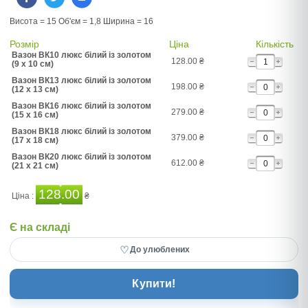
Висота = 15 Об'єм = 1,8 Ширина = 16
Розмір
Ціна
Кількість
Вазон ВК10 люкс білий із золотом
128.00
₴
(9 x 10 см)
Вазон ВК13 люкс білий із золотом
198.00
₴
(12 x 13 см)
Вазон ВК16 люкс білий із золотом
279.00
₴
(15 x 16 см)
Вазон ВК18 люкс білий із золотом
379.00
₴
(17 x 18 см)
Вазон ВК20 люкс білий із золотом
612.00
₴
(21 x 21 см)
128.00
Ціна :
₴
Є на складі
♡
До улюблених
Купити!