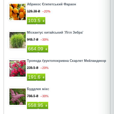
Абрикос Єгипетський Фараон
129.38 ₴
–20%
103.5
₴
Міскантус китайський 'Літл Зебра'
948.7 ₴
–30%
664.09
₴
Троянда ґрунтопокривна Скарлет Мейландекор
239.5 ₴
–20%
191.6
₴
Буддлея мікс
798.5 ₴
–30%
558.95
₴