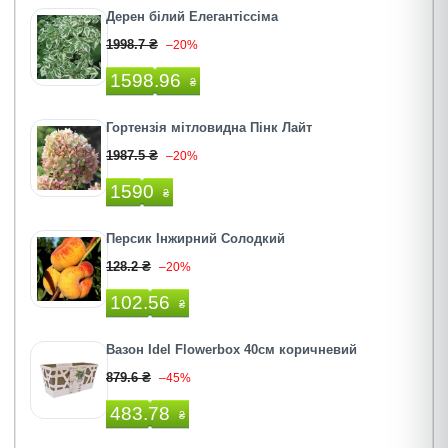
Дерен білий Елегантіссіма
1998.7 ₴
–20%
1598.96
₴
Гортензія мітловидна Пiнк Лайт
1987.5 ₴
–20%
1590
₴
Персик Інжирний Солодкий
128.2 ₴
–20%
102.56
₴
Вазон Idel Flowerbox 40см коричневий
879.6 ₴
–45%
483.78
₴