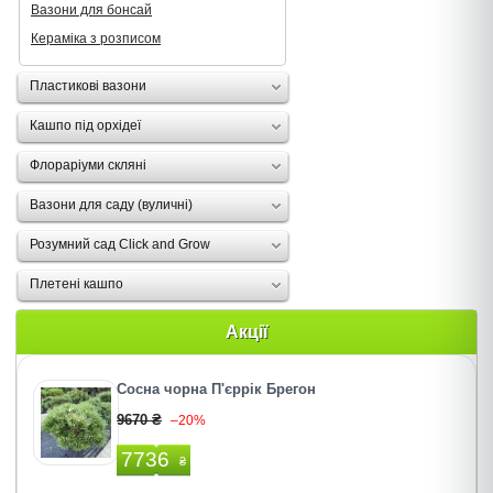
Вазони для бонсай
Кераміка з розписом
Пластикові вазони
Кашпо під орхідеї
Флораріуми скляні
Вазони для саду (вуличні)
Розумний сад Click and Grow
Плетені кашпо
Акції
Сосна чорна П'єррік Брегон
9670 ₴
–20%
7736
₴