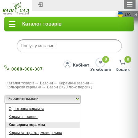
UA
R
Каталог товарів
0
0
Кабінет
0800-306-307
Улюблені
Кошик
Каталог товарів
Вазони
Керамічні вазони
Кольорова кераміка
Вазон ВК20 люкс персик
Керамічні вазони
Однотонна кераміка
Керамічні кашпо
Кольорова кераміка
Кераміка теракот, мокко, глина