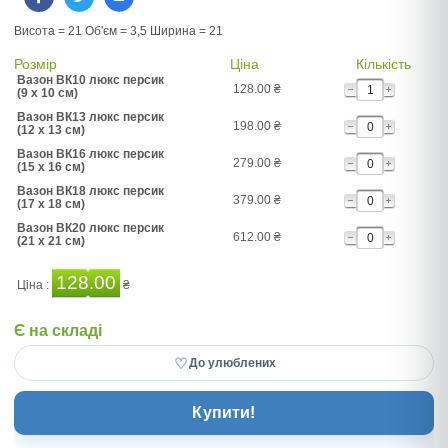
Висота = 21 Об'єм = 3,5 Ширина = 21
Розмір
Ціна
Кількість
Вазон ВК10 люкс персик
128.00
₴
(9 x 10 см)
Вазон ВК13 люкс персик
198.00
₴
(12 x 13 см)
Вазон ВК16 люкс персик
279.00
₴
(15 x 16 см)
Вазон ВК18 люкс персик
379.00
₴
(17 x 18 см)
Вазон ВК20 люкс персик
612.00
₴
(21 x 21 см)
128.00
Ціна :
₴
Є на складі
♡
До улюблених
Купити!