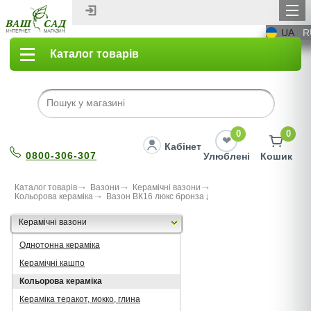
UA
R
Каталог товарів
0
0
Кабінет
0800-306-307
Улюблені
Кошик
Каталог товарів
Вазони
Керамічні вазони
Кольорова кераміка
Вазон ВК16 люкс бронза
Керамічні вазони
Однотонна кераміка
Керамічні кашпо
Кольорова кераміка
Кераміка теракот, мокко, глина