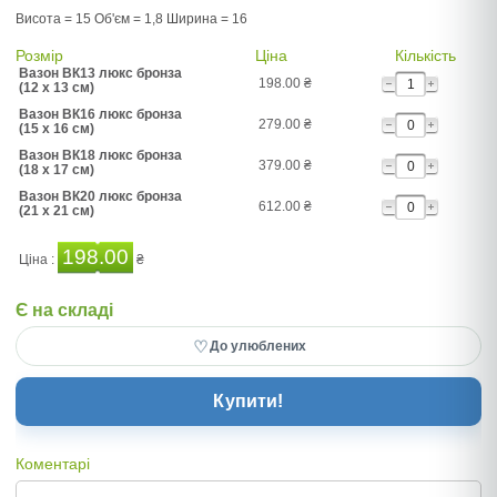
Висота = 15 Об'єм = 1,8 Ширина = 16
Розмір
Ціна
Кількість
Вазон ВК13 люкс бронза
198.00
₴
(12 x 13 см)
Вазон ВК16 люкс бронза
279.00
₴
(15 x 16 см)
Вазон ВК18 люкс бронза
379.00
₴
(18 x 17 см)
Вазон ВК20 люкс бронза
612.00
₴
(21 x 21 см)
198.00
Ціна :
₴
Є на складі
♡
До улюблених
Купити!
Коментарі