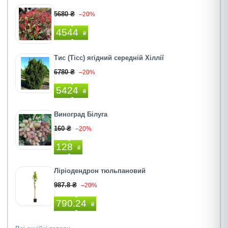
5680 ₴
–20%
4544
₴
Тис (Тісc) ягідний середній Хіллії
6780 ₴
–20%
5424
₴
Виноград Білуга
160 ₴
–20%
128
₴
Ліріодендрон тюльпановий
987.8 ₴
–20%
790.24
₴