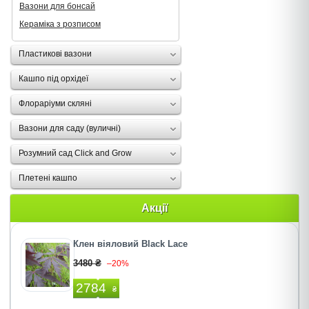
Вазони для бонсай
Кераміка з розписом
Пластикові вазони
Кашпо під орхідеї
Флораріуми скляні
Вазони для саду (вуличні)
Розумний сад Click and Grow
Плетені кашпо
Акції
Клен віяловий Black Lace
3480 ₴
–20%
2784
₴