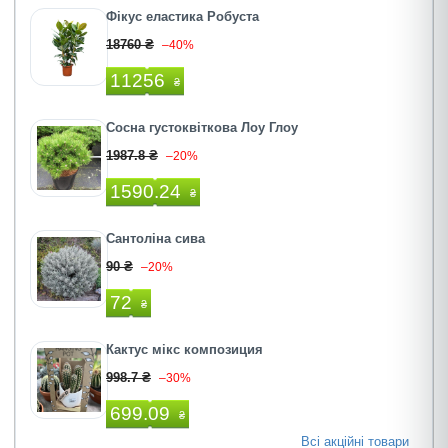
Фікус еластика Робуста
18760 ₴
–40%
11256
₴
Сосна густоквіткова Лоу Глоу
1987.8 ₴
–20%
1590.24
₴
Сантоліна сива
90 ₴
–20%
72
₴
Кактус мiкс композиция
998.7 ₴
–30%
699.09
₴
Всі акційні товари