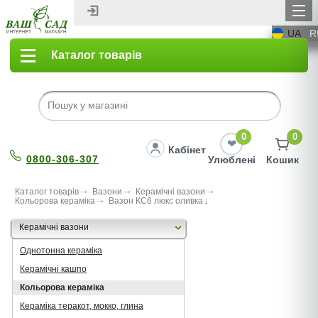
UA
R
Каталог товарів
0
0
Кабінет
0800-306-307
Улюблені
Кошик
Каталог товарів
Вазони
Керамічні вазони
Кольорова кераміка
Вазон КС6 люкс оливка
Керамічні вазони
Однотонна кераміка
Керамічні кашпо
Кольорова кераміка
Кераміка теракот, мокко, глина