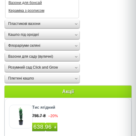
Вазони для бонсай
Кераміка з розписом
Пластикові вазони
Кашпо під орхідеї
Флораріуми скляні
Вазони для саду (вуличні)
Розумний сад Click and Grow
Плетені кашпо
Акції
Тис ягідний
798.7 ₴
–20%
638.96
₴