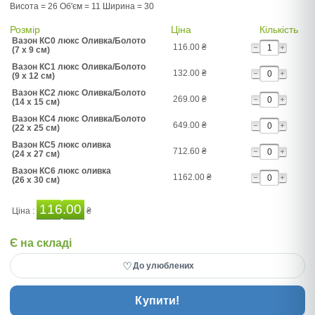
Висота = 26 Об'єм = 11 Ширина = 30
Розмір
Ціна
Кількість
Вазон КС0 люкс Оливка/Болото
116.00
₴
(7 x 9 см)
Вазон КС1 люкс Оливка/Болото
132.00
₴
(9 x 12 см)
Вазон КС2 люкс Оливка/Болото
269.00
₴
(14 x 15 см)
Вазон КС4 люкс Оливка/Болото
649.00
₴
(22 x 25 см)
Вазон КС5 люкс оливка
712.60
₴
(24 x 27 см)
Вазон КС6 люкс оливка
1162.00
₴
(26 x 30 см)
116.00
Ціна :
₴
Є на складі
♡
До улюблених
Купити!