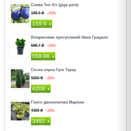
Слива Топ Хiт (giga pack)
199.5 ₴
–20%
159.6
₴
Кіпарисовик притуплений Нана Грациліс
698.7 ₴
–20%
558.96
₴
Сосна чорна Грін Тауер
5260 ₴
–20%
4208
₴
Гінкго дволопатеве Марiкен
4365 ₴
–20%
3492
₴