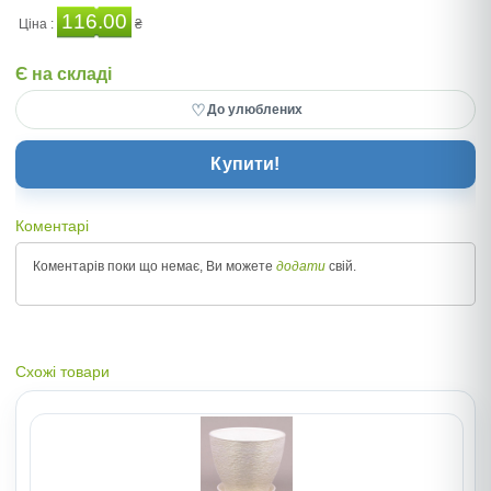
116.00
Ціна :
₴
Є на складі
♡
До улюблених
Купити!
Коментарі
Коментарів поки що немає, Ви можете
додати
свій.
Схожі товари