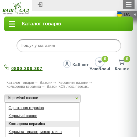
UA
R
Каталог товарів
0
0
Кабінет
0800-306-307
Улюблені
Кошик
Каталог товарів
Вазони
Керамічні вазони
Кольорова кераміка
Вазон КС8 люкс персик
Керамічні вазони
Однотонна кераміка
Керамічні кашпо
Кольорова кераміка
Кераміка теракот, мокко, глина