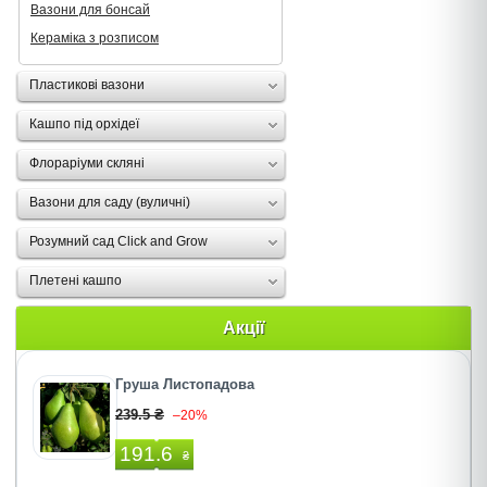
Вазони для бонсай
Кераміка з розписом
Пластикові вазони
Кашпо під орхідеї
Флораріуми скляні
Вазони для саду (вуличні)
Розумний сад Click and Grow
Плетені кашпо
Акції
Груша Листопадова
239.5 ₴
–20%
191.6
₴