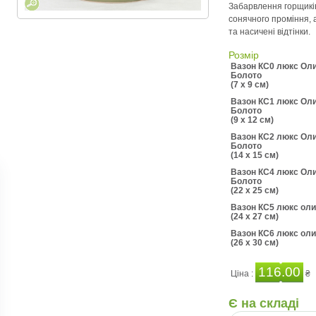
Забарвлення горщикі
сонячного проміння, а
та насичені відтінки.
Розмір
Вазон КС0 люкс Оли
Болото
(7 x 9 см)
Вазон КС1 люкс Оли
Болото
(9 x 12 см)
Вазон КС2 люкс Оли
Болото
(14 x 15 см)
Вазон КС4 люкс Оли
Болото
(22 x 25 см)
Вазон КС5 люкс оли
(24 x 27 см)
Вазон КС6 люкс оли
(26 x 30 см)
116.00
Ціна :
₴
Є на складі