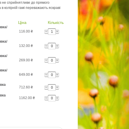
в не сприйнятливе до прямого
 в колірній гамі переважають яскраві
Ціна
Кількість
вка/
116.00
₴
вка/
132.00
₴
вка/
269.00
₴
вка/
649.00
₴
вка
712.60
₴
вка
1162.00
₴