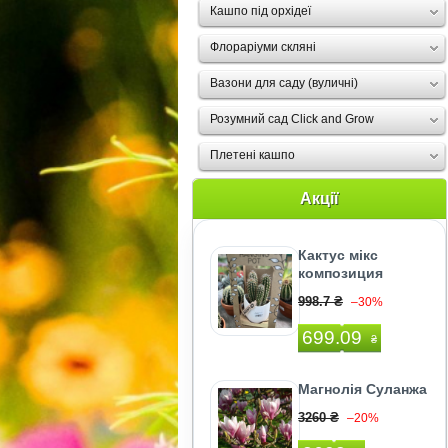
Кашпо під орхідеї
Флораріуми скляні
Вазони для саду (вуличні)
Розумний сад Click and Grow
Плетені кашпо
Акції
Кактус мiкс
композиция
998.7 ₴
–30%
699.09
₴
Магнолія Суланжа
3260 ₴
–20%