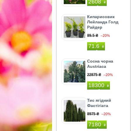
2608
₴
Кипарисовик
Лейланда Голд
Райдер
89.5 ₴
–20%
71.6
₴
Сосна чорна
Austriaca
22875 ₴
–20%
18300
₴
Тис ягідний
Фастігіата
8975 ₴
–20%
7180
₴