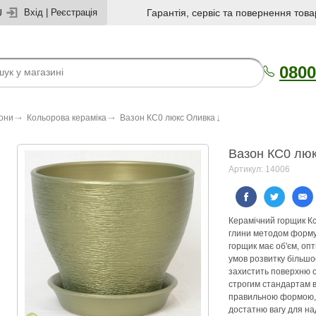
U
Вхід
|
Реєстрація
Гарантія, сервіс та повернення това
0800
зони
Кольорова кераміка
Вазон КС0 люкс Оливка
Вазон КС0 лю
Артикул: 14006
Керамічний горщик Кс
глини методом форму
горщик має об'єм, о
умов розвитку більшо
захистить поверхню ст
строгим стандартам 
правильною формою, 
достатню вагу для над