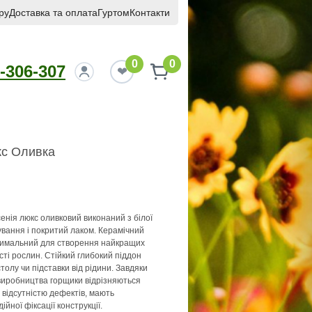
ру
Доставка та оплата
Гуртом
Контакти
0
0
-306-307
кс Оливка
енія люкс оливковий виконаний з білої
вання і покритий лаком. Керамічний
птимальний для створення найкращих
сті рослин. Стійкий глибокий піддон
олу чи підставки від рідини. Завдяки
виробництва горщики відрізняються
відсутністю дефектів, мають
ійної фіксації конструкції.