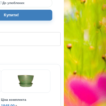
♡
До улюблених
Купити!
Ціна комплекта
1948.00