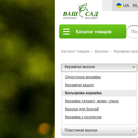
UA
R
Каталог товарів
Каталог товарів
Вазони
Керамічні ва
Керамічні вазони
Однотонна кераміка
Керамічні кашпо
Кольорова кераміка
Кераміка теракот, мокко, глина
Вазони для бонсай
Кераміка з розписом
Пластикові вазони