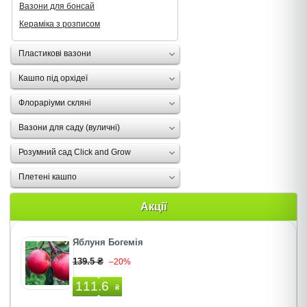
Вазони для бонсай
Кераміка з розписом
Пластикові вазони
Кашпо під орхідеї
Флораріуми скляні
Вазони для саду (вуличні)
Розумний сад Click and Grow
Плетені кашпо
Акції
Яблуня Богемія
139.5 ₴
–20%
111.6
₴