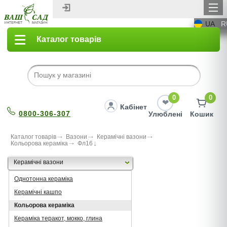
UA
R
Каталог товарів
0
0
Кабінет
0800-306-307
Улюблені
Кошик
Каталог товарів
Вазони
Керамічні вазони
Кольорова кераміка
Фл16
Керамічні вазони
Однотонна кераміка
Керамічні кашпо
Кольорова кераміка
Кераміка теракот, мокко, глина