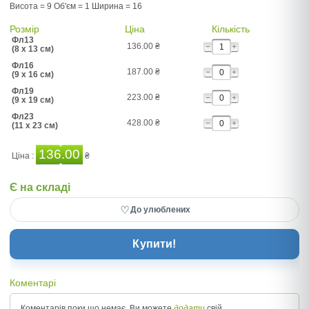
Висота = 9 Об'єм = 1 Ширина = 16
Розмір
Ціна
Кількість
Фл13
136.00
₴
(8 x 13 см)
Фл16
187.00
₴
(9 x 16 см)
Фл19
223.00
₴
(9 x 19 см)
Фл23
428.00
₴
(11 x 23 см)
136.00
Ціна :
₴
Є на складі
♡
До улюблених
Купити!
Коментарі
Коментарів поки що немає, Ви можете
додати
свій.