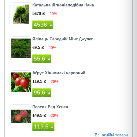
Катальпа бігнонієподібна Нана
5670 ₴
–20%
4536
₴
Ялівець Середній Мінт Джулеп
69.5 ₴
–20%
55.6
₴
Аґрус Хінномакі червоний
119.5 ₴
–20%
95.6
₴
Персик Ред Хевен
149.5 ₴
–20%
119.6
₴
Всі акційні товари