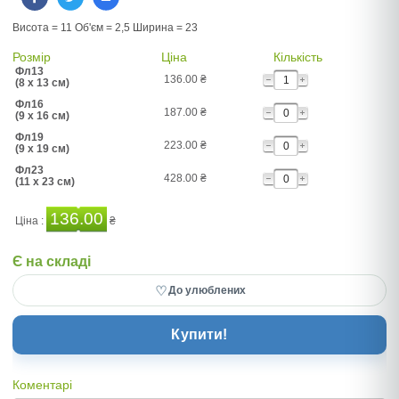
Висота = 11 Об'єм = 2,5 Ширина = 23
Розмір
Ціна
Кількість
Фл13
136.00
₴
(8 x 13 см)
Фл16
187.00
₴
(9 x 16 см)
Фл19
223.00
₴
(9 x 19 см)
Фл23
428.00
₴
(11 x 23 см)
136.00
Ціна :
₴
Є на складі
♡
До улюблених
Купити!
Коментарі