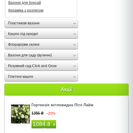
Вазони для бонсай
Кераміка з розписом
Пластикові вазони
Кашпо під орхідеї
Флораріуми скляні
Вазони для саду (вуличні)
Розумний сад Click and Grow
Плетені кашпо
Акції
Гортензія мітловидна Літл Лайм
1356 ₴
–20%
1084.8
₴