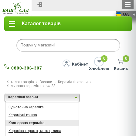
UA
R
Каталог товарів
0
0
Кабінет
0800-306-307
Улюблені
Кошик
Каталог товарів
Вазони
Керамічні вазони
Кольорова кераміка
Фл23
Керамічні вазони
Однотонна кераміка
Керамічні кашпо
Кольорова кераміка
Кераміка теракот, мокко, глина