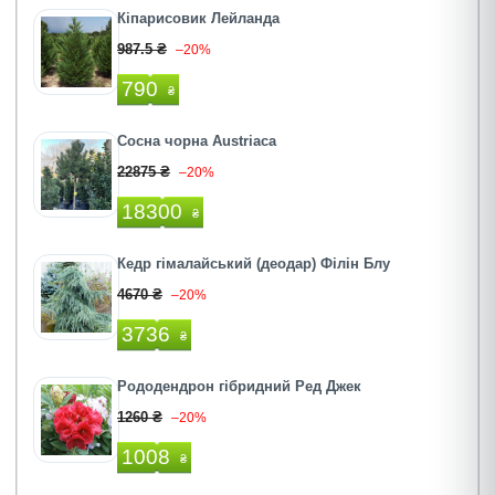
Кіпарисовик Лейланда
987.5 ₴
–20%
790
₴
Сосна чорна Austriaca
22875 ₴
–20%
18300
₴
Кедр гімалайський (деодар) Філін Блу
4670 ₴
–20%
3736
₴
Рододендрон гібридний Ред Джек
1260 ₴
–20%
1008
₴