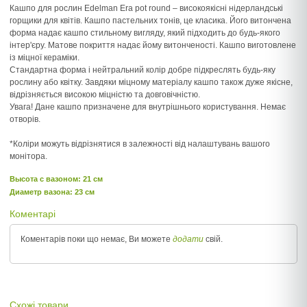
Кашпо для рослин Edelman Era pot round – високоякісні нідерландські
горщики для квітів. Кашпо пастельних тонів, це класика. Його витончена
форма надає кашпо стильному вигляду, який підходить до будь-якого
інтер'єру. Матове покриття надає йому витонченості. Кашпо виготовлене
із міцної кераміки.
Стандартна форма і нейтральний колір добре підкреслять будь-яку
рослину або квітку. Завдяки міцному матеріалу кашпо також дуже якісне,
відрізняється високою міцністю та довговічністю.
Увага! Дане кашпо призначене для внутрішнього користування. Немає
отворів.
*Коліри можуть відрізнятися в залежності від налаштувань вашого
монітора.
Высота c вазоном: 21 см
Диаметр вазона: 23 см
Коментарі
Коментарів поки що немає, Ви можете
додати
свій.
Схожі товари