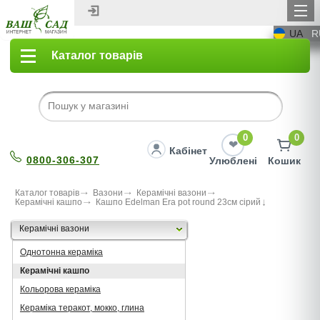
UA
R
Каталог товарів
0
0
Кабінет
0800-306-307
Улюблені
Кошик
Каталог товарів
Вазони
Керамічні вазони
Керамічні кашпо
Кашпо Edelman Era pot round 23cм сірий
Керамічні вазони
Однотонна кераміка
Керамічні кашпо
Кольорова кераміка
Кераміка теракот, мокко, глина