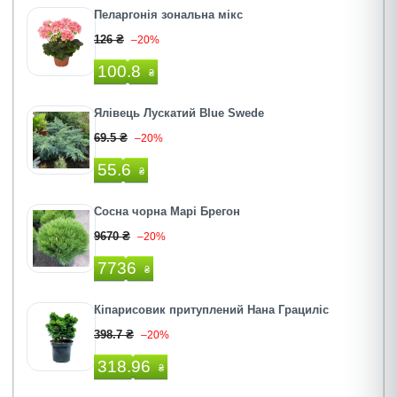
Пеларгонія зональна мікс
126 ₴
–20%
100.8
₴
Ялівець Лускатий Blue Swede
69.5 ₴
–20%
55.6
₴
Сосна чорна Марі Брегон
9670 ₴
–20%
7736
₴
Кіпарисовик притуплений Нана Грациліс
398.7 ₴
–20%
318.96
₴