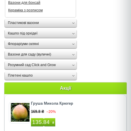
Вазони для бонсай
Кераміка з розписом
Пластикові вазони
Кашпо під орхідеї
Флораріуми скляні
Вазони для саду (вуличні)
Розумний сад Click and Grow
Плетені кашпо
Акції
Груша Микола Крюгер
169.8 ₴
–20%
135.84
₴