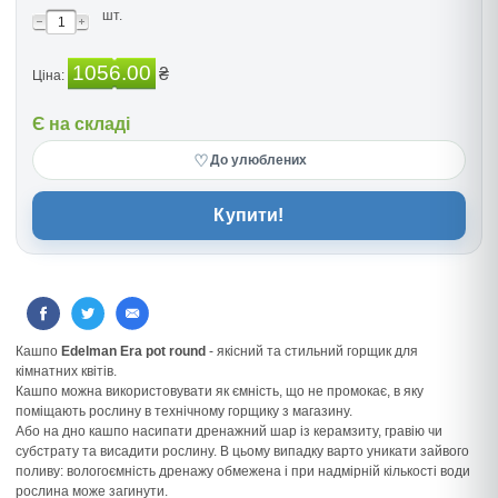
шт.
1056.00
₴
Ціна:
Є на складі
♡
До улюблених
Купити!
Кашпо
Edelman Era pot round
- якісний та стильний горщик для
кімнатних квітів.
Кашпо можна використовувати як ємність, що не промокає, в яку
поміщають рослину в технічному горщику з магазину.
Або на дно кашпо насипати дренажний шар із керамзиту, гравію чи
субстрату та висадити рослину. В цьому випадку варто уникати зайвого
поливу: вологоємність дренажу обмежена і при надмірній кількості води
рослина може загинути.