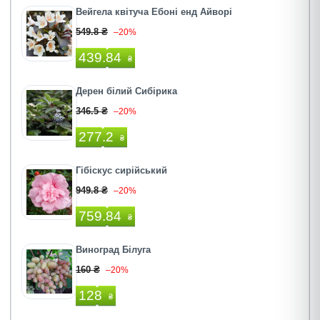
Вейгела квітуча Ебоні енд Айворі
549.8 ₴
–20%
439.84
₴
Дерен білий Сибірика
346.5 ₴
–20%
277.2
₴
Гібіскус сирійський
949.8 ₴
–20%
759.84
₴
Виноград Білуга
160 ₴
–20%
128
₴