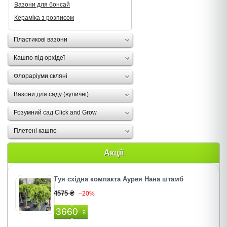
Вазони для бонсай
Кераміка з розписом
Пластикові вазони
Кашпо під орхідеї
Флораріуми скляні
Вазони для саду (вуличні)
Розумний сад Click and Grow
Плетені кашпо
Акції
Туя східна компакта Аурея Нана штамб
4575 ₴
–20%
3660
₴