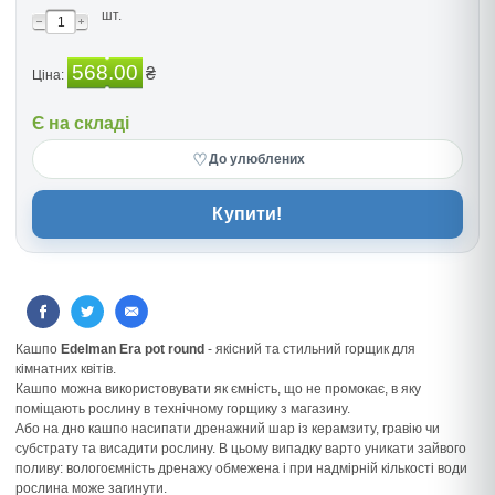
шт.
568.00
₴
Ціна:
Є на складі
♡
До улюблених
Купити!
Кашпо
Edelman Era pot round
- якісний та стильний горщик для
кімнатних квітів.
Кашпо можна використовувати як ємність, що не промокає, в яку
поміщають рослину в технічному горщику з магазину.
Або на дно кашпо насипати дренажний шар із керамзиту, гравію чи
субстрату та висадити рослину. В цьому випадку варто уникати зайвого
поливу: вологоємність дренажу обмежена і при надмірній кількості води
рослина може загинути.