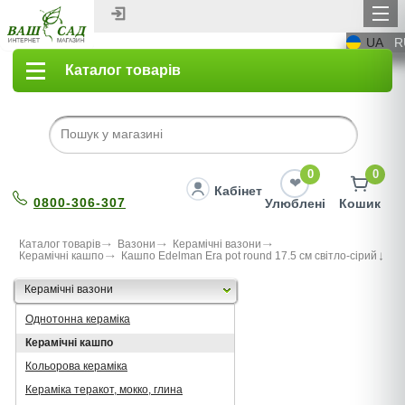
UA
R
Каталог товарів
0
0
Кабінет
0800-306-307
Улюблені
Кошик
Каталог товарів
Вазони
Керамічні вазони
Керамічні кашпо
Кашпо Edelman Era pot round 17.5 cм світло-сірий
Керамічні вазони
Однотонна кераміка
Керамічні кашпо
Кольорова кераміка
Кераміка теракот, мокко, глина