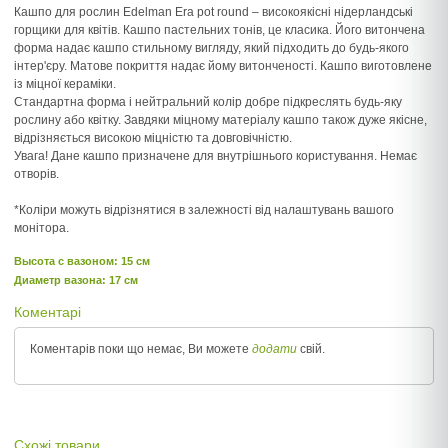
Кашпо для рослин Edelman Era pot round – високоякісні нідерландські
горщики для квітів. Кашпо пастельних тонів, це класика. Його витончена
форма надає кашпо стильному вигляду, який підходить до будь-якого
інтер'єру. Матове покриття надає йому витонченості. Кашпо виготовлене
із міцної кераміки.
Стандартна форма і нейтральний колір добре підкреслять будь-яку
рослину або квітку. Завдяки міцному матеріалу кашпо також дуже якісне,
відрізняється високою міцністю та довговічністю.
Увага! Дане кашпо призначене для внутрішнього користування. Немає
отворів.
*Коліри можуть відрізнятися в залежності від налаштувань вашого
монітора.
Высота c вазоном: 15 см
Диаметр вазона: 17 см
Коментарі
Коментарів поки що немає, Ви можете
додати
свій.
Схожі товари