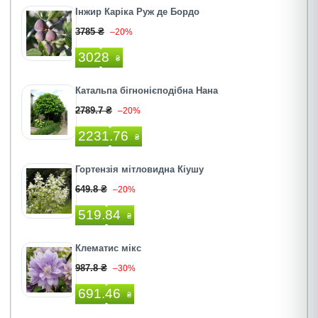
Інжир Каріка Руж де Бордо
3785 ₴
–20%
3028
₴
Катальпа бігнонієподібна Нана
2789.7 ₴
–20%
2231.76
₴
Гортензія мітловидна Кіушу
649.8 ₴
–20%
519.84
₴
Клематис мікс
987.8 ₴
–30%
691.46
₴