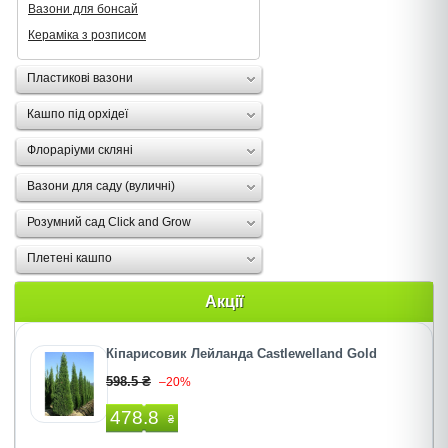
Вазони для бонсай
Кераміка з розписом
Пластикові вазони
Кашпо під орхідеї
Флораріуми скляні
Вазони для саду (вуличні)
Розумний сад Click and Grow
Плетені кашпо
Акції
Кіпарисовик Лейланда Castlewelland Gold
598.5 ₴
–20%
478.8
₴