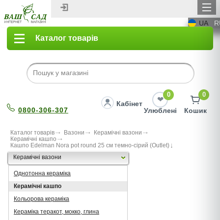
UA
R
Каталог товарів
0
0
Кабінет
0800-306-307
Улюблені
Кошик
Каталог товарів
Вазони
Керамічні вазони
Керамічні кашпо
Кашпо Edelman Nora pot round 25 cм темно-сiрий (Outlet)
Керамічні вазони
Однотонна кераміка
Керамічні кашпо
Кольорова кераміка
Кераміка теракот, мокко, глина