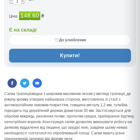
148.60
₴
Ціна:
Є на складі
♡
До улюблених
Купити!
Сапка трапецієвидна з широким масивним лезом у вигляді трапеції, де
ріжучу кромку утворює найширша сторона, виготовлена зі сталі з
антикорозійним лаковим покриттям, товщина металу 1,2 мм, тулейка
підходить під дерев'яний держак діаметром 30 мм. Застосовується для
обробки міжрядь, рихлення почви, прополки грядок, прибирання бур'яну,
непотрібних коренів. Конструкція сапки дозволяє виконувати роботу на
деякому віддаленні від людини, що орудує нею, завдяки цьому немає
необхідності топтатися по оброблюваній площі. Сапки мають різне
призначення залежно від форми леза.