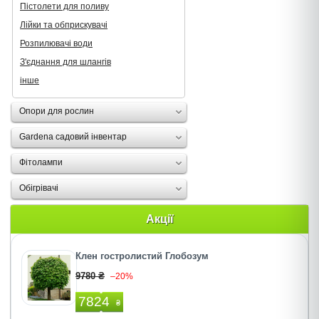
Пістолети для поливу
Лійки та обприскувачі
Розпилювачі води
З'єднання для шлангів
інше
Опори для рослин
Gardena садовий інвентар
Фітолампи
Oбігрівачі
Акції
Клен гостролистий Глобозум
9780 ₴
–20%
7824
₴