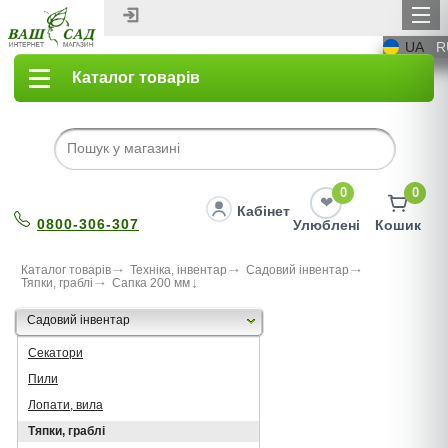
UA
R
Каталог товарів
0
0
Кабінет
0800-306-307
Улюблені
Кошик
Каталог товарів
Техніка, інвентар
Садовий інвентар
Тяпки, граблі
Сапка 200 мм
Садовий інвентар
Секатори
Пили
Лопати, вила
Тяпки, граблі