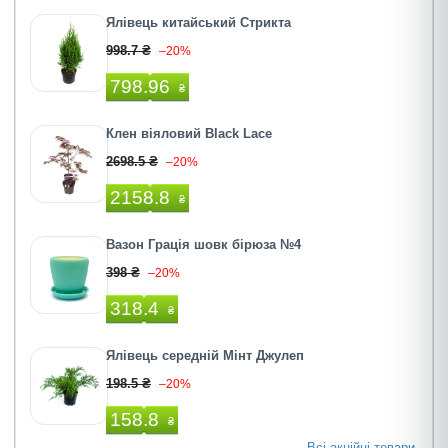
Ялівець китайський Стрикта
998.7 ₴
–20%
798.96
₴
Клен віяловий Black Lace
2698.5 ₴
–20%
2158.8
₴
Вазон Грація шовк бірюза №4
398 ₴
–20%
318.4
₴
Ялівець середній Мінт Джулеп
198.5 ₴
–20%
158.8
₴
Всі акційні товари