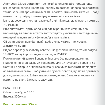
Апельсин Citrus aurantium
- це гіркий апельсин, або помаранець,
вічнозелене дерево, гібрид мандарину та помело. Дерево декоративно
темно-зеленим ароматним листям і ароматними білими квітами. Плоди
мають товсту шкірку і злегка гірку м'якоть, містять насіння.
Цвіте дерево один місяць, зазвичай у квітні, плоди дозрівають протягом
7-9 місяців.
Використовують гіркий апельсин для виробництва ефірних олій,
мармеладу та лікерів, а також застосовують у косметиці та традиційній
медицині завдяки вмісту флавоноїдів та вітамінів.
Citrus aurantium невибагливий, добре живе у кімнатних умовах.
Догляд та зміст:
Віддає перевагу яскравому освітленню (розсіяне влітку), температура
18-26°C влітку і прохолодна зимівля до 12-18°С.
Полив помірний взимку і рясно влітку, але без перезволоження.
Підживлення спеціальними добривами для цитрусових з березня до
жовтня. Регулярно обприскуйте крону, особливо в спекотні періоди та
опалювальний сезон, щоб уникнути сухості повітря, що може призвести
до скидання листя. Влітку апельсинове дерево бажано виносити на
відкрите повітря: балкон, терасу, сад.
Вазон: CLT 110
Обхват стовбура: 14/16
Висота: 300/+ см
Высота c вазоном: 300 см