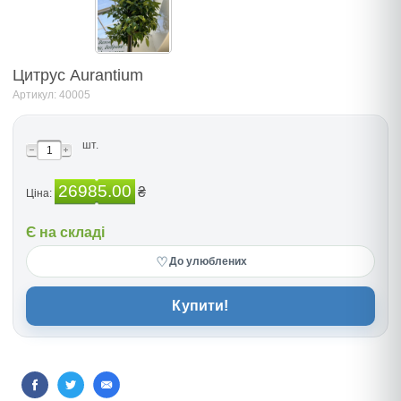
Цитрус Аurantium
Артикул: 40005
шт.
26985.00
₴
Ціна:
Є на складі
♡
До улюблених
Купити!