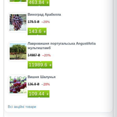
463.84
₴
Виноград Арабелла
179.5 ₴
–20%
143.6
₴
Лавровишня португальська Angustifolia
мультиштамб
14987 ₴
–20%
11989.6
₴
Вишня Шалунья
136.8 ₴
–20%
109.44
₴
Всі акційні товари