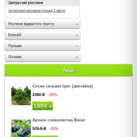
Цитрусові рослини
Інтер'єрні рослини понад 1 метр
Рослини відкритого ґрунту
Бонсай
Пальми
Літники
Акції
Сосна сильвестрис (звичайна)
2480 ₴
–20%
1984
₴
Аронія сливолистна Вікінг
579.8 ₴
–20%