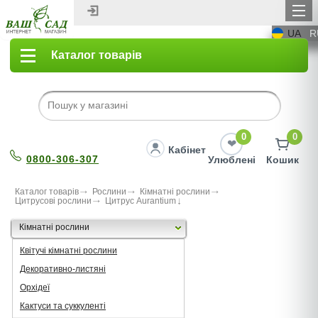
UA
R
Каталог товарів
0
0
Кабінет
0800-306-307
Улюблені
Кошик
Каталог товарів
Рослини
Кімнатні рослини
Цитрусові рослини
Цитрус Аurantium
Кімнатні рослини
Квітучі кімнатні рослини
Декоративно-листяні
Орхідеї
Кактуси та суккуленті