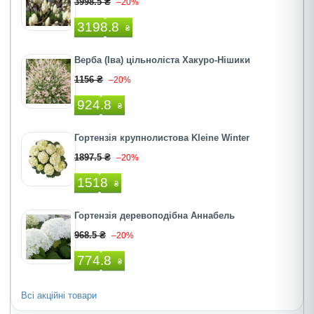
3998.5 ₴
–20%
3198.8
₴
Верба (Іва) цільноліста Хакуро-Нішики
1156 ₴
–20%
924.8
₴
Гортензія крупнолистова Kleine Winter
1897.5 ₴
–20%
1518
₴
Гортензія деревоподібна Аннабель
968.5 ₴
–20%
774.8
₴
Всі акційні товари