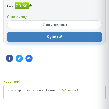
29.50
₴
Ціна:
Є на складі
♡
До улюблених
Купити!
Коментарі
Коментарів поки що немає, Ви можете
додати
свій.