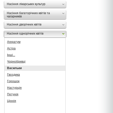
Насіння лікарських культур
Насіння багаторічних квітів та
чагарників
Насіння дворічних квітів
Насіння однорічних квітів
Агератум
Астра
Інші...
Чорнобривці
Васильки
Гвоздика
Горошок
Настурція
Петунія
Ціннія