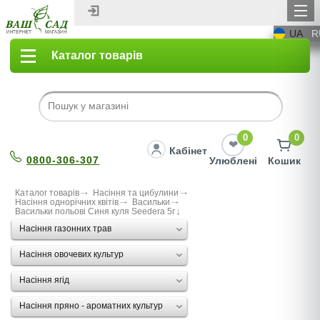
UA
R
Каталог товарів
0
0
Кабінет
0800-306-307
Улюблені
Кошик
Каталог товарів
Насіння та цибулини
Насіння однорічних квітів
Васильки
Васильки польові Синя куля Seedera 5г
Насіння газонних трав
Насіння овочевих культур
Насіння ягід
Насіння пряно - ароматних культур