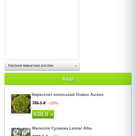
Насіння кімнатних рослин
Акції
Бересклет японський Ovatus Aureus
798.5 ₴
–20%
638.8
₴
Магнолія Суланжа Lennei Alba