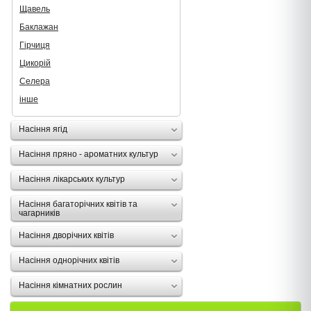
Щавель
Баклажан
Гірчиця
Цикорій
Селера
інше
Насіння ягід
Насіння пряно - ароматних культур
Насіння лікарських культур
Насіння багаторічних квітів та
чагарників
Насіння дворічних квітів
Насіння однорічних квітів
Насіння кімнатних рослин