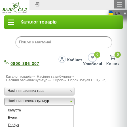
UA
R
Каталог товарів
0
0
Кабінет
0800-306-307
Улюблені
Кошик
Каталог товарів
Насіння та цибулини
Насіння овочевих культур
Огірок
Огірок Зозуля F1 0,25 г
Насіння газонних трав
Насіння овочевих культур
Капуста
Буряк
Гарбуз