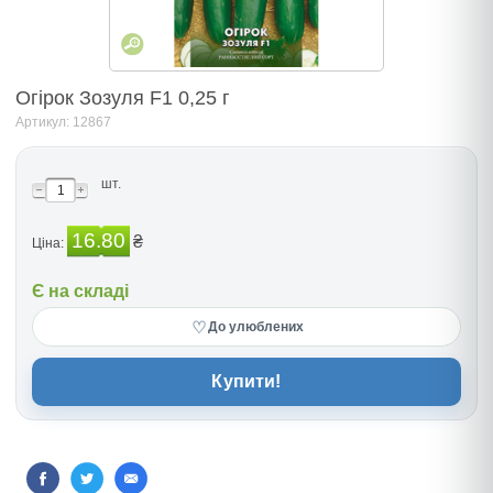
Огірок Зозуля F1 0,25 г
Артикул: 12867
шт.
16.80
₴
Ціна:
Є на складі
♡
До улюблених
Купити!