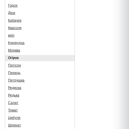
Горох
Діня
Кабачок
Квасоля
кріп
Кукурудза
Морква
Огірок
Патісон
Перець
Петрушка
Редиска
Редька
Салат
Томат
Цибуля
Шпинат