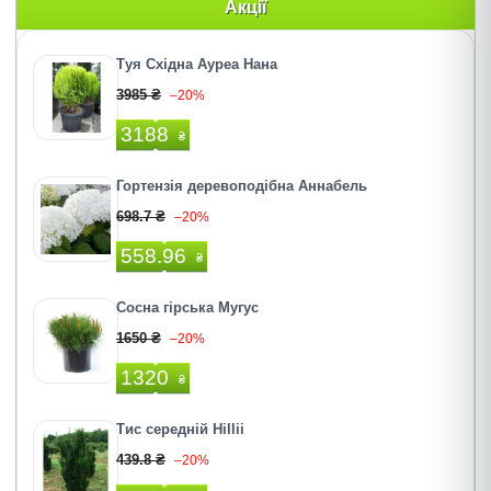
Акції
Туя Східна Ауреа Нана
3985 ₴
–20%
3188
₴
Гортензія деревоподібна Аннабель
698.7 ₴
–20%
558.96
₴
Сосна гірська Мугус
1650 ₴
–20%
1320
₴
Тис середнiй Hillii
439.8 ₴
–20%