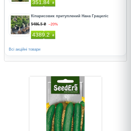
351.84
₴
Кіпарисовик притуплений Нана Грациліс
5486.5 ₴
–20%
4389.2
₴
Всі акційні товари