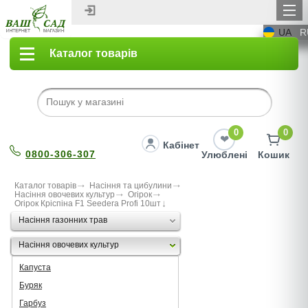
UA
R
Каталог товарів
0
0
Кабінет
0800-306-307
Улюблені
Кошик
Каталог товарів
Насіння та цибулини
Насіння овочевих культур
Огірок
Огірок Кріспіна F1 Seedera Profi 10шт
Насіння газонних трав
Насіння овочевих культур
Капуста
Буряк
Гарбуз