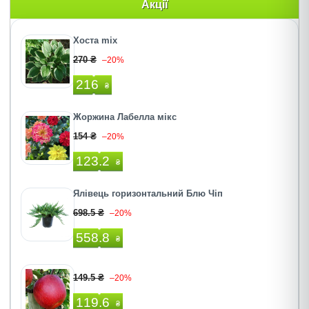
Акції
Хоста mix
270 ₴
–20%
216
₴
Жоржина Лабелла мiкс
154 ₴
–20%
123.2
₴
Ялівець горизонтальний Блю Чіп
698.5 ₴
–20%
558.8
₴
149.5 ₴
–20%
119.6
₴