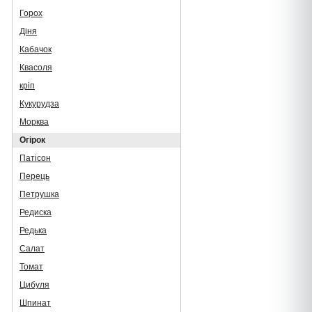
Горох
Діня
Кабачок
Квасоля
кріп
Кукурудза
Морква
Огірок
Патісон
Перець
Петрушка
Редиска
Редька
Салат
Томат
Цибуля
Шпинат