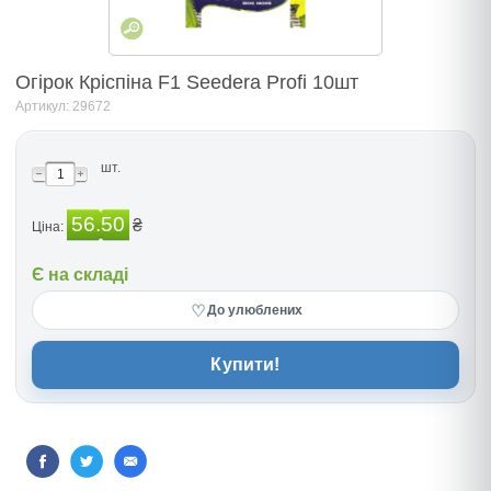
Огірок Кріспіна F1 Seedera Profi 10шт
Артикул: 29672
шт.
56.50
₴
Ціна:
Є на складі
♡
До улюблених
Купити!