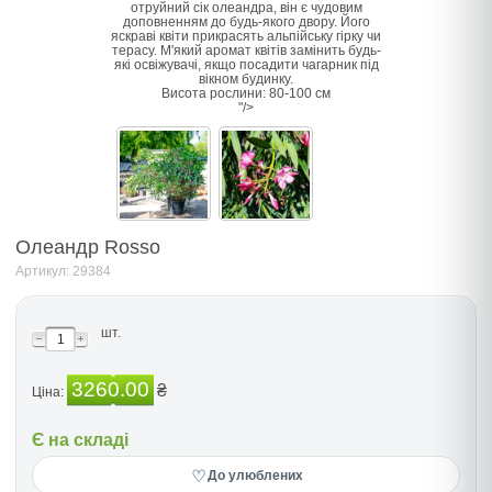
отруйний сік олеандра, він є чудовим
доповненням до будь-якого двору. Його
яскраві квіти прикрасять альпійську гірку чи
терасу. М'який аромат квітів замінить будь-
які освіжувачі, якщо посадити чагарник під
вікном будинку.
Висота рослини: 80-100 см
"/>
Олеандр Rosso
Артикул: 29384
шт.
3260.00
₴
Ціна:
Є на складі
♡
До улюблених