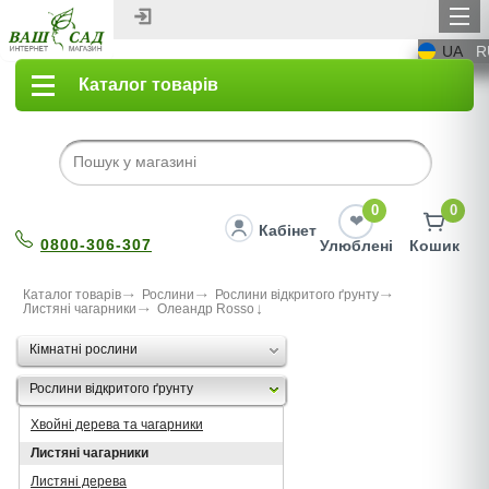
UA
R
Каталог товарів
0
0
Кабінет
0800-306-307
Улюблені
Кошик
Каталог товарів
Рослини
Рослини відкритого ґрунту
Листяні чагарники
Олеандр Rosso
Кімнатні рослини
Рослини відкритого ґрунту
Хвойні дерева та чагарники
Листяні чагарники
Листяні дерева