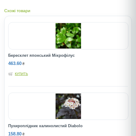
Схожі товари
Бересклет японський Мікрофілус
463.60
₴
КУПИТЬ
Пухироплiдник калинолистий Diabolo
158.80
₴