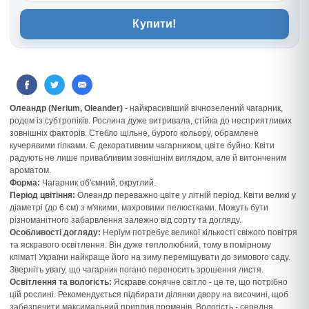
Купити!
Олеандр (Nerium, Oleander)
- найкрасивіший вічнозелений чагарник,
родом із субтропіків. Рослина дуже витривала, стійка до несприятливих
зовнішніх факторів. Стебло щільне, бурого кольору, обрамлене
кучерявими гілками. Є декоративним чагарником, цвіте буйно. Квіти
радують не лише привабливим зовнішнім виглядом, але й витонченим
ароматом.
Форма:
Чагарник об'ємний, округлий.
Період цвітіння:
Олеандр переважно цвіте у літній період. Квіти великі у
діаметрі (до 6 см) з м'якими, махровими пелюстками. Можуть бути
різноманітного забарвлення залежно від сорту та догляду.
Особливості догляду:
Неріум потребує великої кількості свіжого повітря
та яскравого освітлення. Він дуже теплолюбний, тому в помірному
кліматі України найкраще його на зиму переміщувати до зимового саду.
Зверніть увагу, що чагарник погано переносить зрошення листя.
Освітлення та вологість:
Яскраве сонячне світло - це те, що потрібно
цій рослині. Рекомендується підбирати ділянки двору на височині, щоб
забезпечити максимальний приплив променів. Вологість - середня,