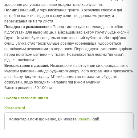
зрошення допускається лише як додаткове харчування.
Полив:
Помірний, у міру висихання ґрунту. В особливо спекотні дні
потрібно налити в піддон вазону води - це допоможе уникнути
пересихання квітів та листя.
Посадка та розмноження:
Перед тим, як купити олеандр, потрібно
підготувати для нього місце. Найкращим варіантом ґрунту буде кислий
ґрунт. Це може бути спеціально заготовлений субстрат або торф'яна
суміш. Лунка стає трохи більше розміру кореневища, удобрюється
органічними речовинами та перегноєм. Пересаджують чагарник щорічно
перед початком цвітіння – у травні. Розмножується неріум "дітками",
рідше - насінням.
Використання в дизайні:
Незважаючи на отруйний сік олеандра, він є
чудовим доповненням до будь-якого двору. Його яскраві квіти прикрасять
альпійську гірку чи терасу. М'який аромат квітів замінить будь-які
освіжувачі, якщо посадити чагарник під вікном будинку.
Висота рослини: 80-100 см
Высота c вазоном: 100 см
Коментарі
Коментарів поки що немає, Ви можете
додати
свій.