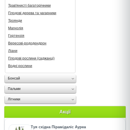
Трав'янисті багаторічники
Плодові дерева та чагарники
Троянди
Магнолія
Гортензія
Вересові-рододендрон
Ліани
Плодові рослини (саджанці)
Водні рослини
Бонсай
Пальми
Літники
Акції
Туя східна Пірамідаліс Ауреа