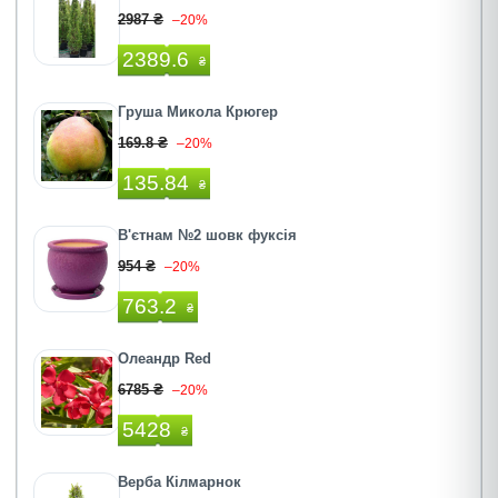
2987 ₴
–20%
2389.6
₴
Груша Микола Крюгер
169.8 ₴
–20%
135.84
₴
В'єтнам №2 шовк фуксія
954 ₴
–20%
763.2
₴
Олеандр Red
6785 ₴
–20%
5428
₴
Верба Кілмарнок