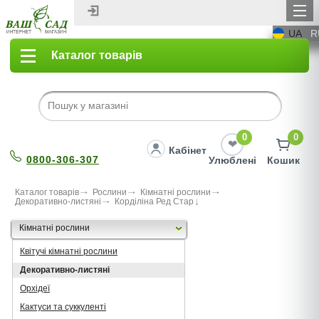
UA
R
Каталог товарів
0
0
Кабінет
0800-306-307
Улюблені
Кошик
Каталог товарів
Рослини
Кімнатні рослини
Декоративно-листяні
Корділіна Ред Стар
Кімнатні рослини
Квітучі кімнатні рослини
Декоративно-листяні
Орхідеї
Кактуси та суккуленті