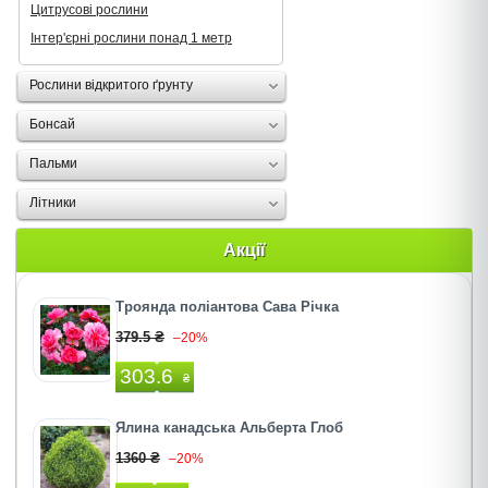
Цитрусові рослини
Інтер'єрні рослини понад 1 метр
Рослини відкритого ґрунту
Бонсай
Пальми
Літники
Акції
Троянда поліантова Сава Річка
379.5 ₴
–20%
303.6
₴
Ялина канадська Альберта Глоб
1360 ₴
–20%