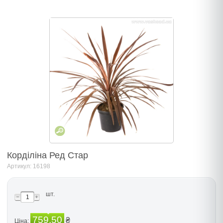
Корділіна Ред Стар
Артикул: 16198
шт.
759.50
₴
Ціна: