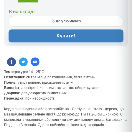
Є на складі
♡
До улюблених
Купити!
Температура:
14 - 25°C
Освітлення:
світле місце розташування, легка півтінь
Полив:
у міру повного підсихання ґрунту
Вологість повітря:
b> не вимагає частого обприскування
Добрива:
для декоративно-листяних
Пересадка:
при необхідності
Кордиліна південна або австралійська - Cordylinu australis - дерево, що
має шаблевидне зелене листя, довжиною до 1 м та 2-5 см шириною. Є
різновиди із червоними або жовтими смугами вздовж листа. Батьківщина
Південна Зеландія. Один з найвибагливіших видів кордилін.