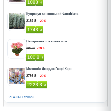
1088
₴
Купресус арізонський Фастігіата
2185 ₴
–20%
1748
₴
Пеларгонія зональна мікс
126 ₴
–20%
100.8
₴
Магнолія Джордж Генрі Керн
2786 ₴
–20%
2228.8
₴
Всі акційні товари