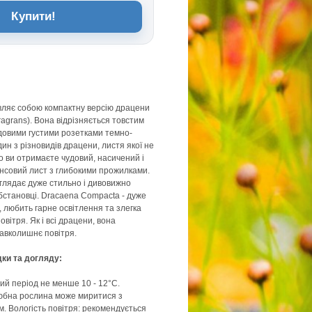
Купити!
ляє собою компактну версію драцени
ragrans). Вона відрізняється товстим
довими густими розетками темно-
ин з різновидів драцени, листя якої не
го ви отримаєте чудовий, насичений і
нсовий лист з глибокими прожилками.
глядає дуже стильно і дивовижно
обстановці. Dracaena Compacta - дуже
 любить гарне освітлення та злегка
овітря. Як і всі драцени, вона
авколишнє повітря.
дки та догляду:
ий період не менше 10 - 12°C.
любна рослина може миритися з
. Вологість повітря: рекомендується