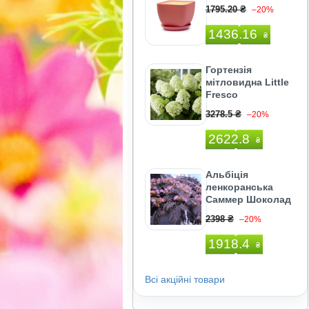
1795.20 ₴
–20%
1436.16
₴
Гортензія
мітловидна Little
Fresco
3278.5 ₴
–20%
2622.8
₴
Альбіція
ленкоранська
Саммер Шоколад
2398 ₴
–20%
1918.4
₴
Всі акційні товари