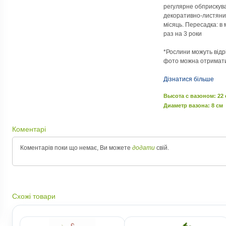
регулярне обприскув
декоративно-листяних
місяць. Пересадка: в 
раз на 3 роки
*Рослини можуть відрі
фото можна отримати
Дізнатися більше
Высота c вазоном: 22
Диаметр вазона: 8 см
Коментарі
Коментарів поки що немає, Ви можете
додати
свій.
Схожі товари