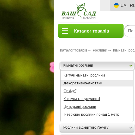
UA
R
Каталог товарів
Каталог товарів
Рослини
Кімнатні ро
Кімнатні рослини
Квітучі кімнатні рослини
Декоративно-листяні
Орхідеї
Кактуси та суккуленті
Цитрусові рослини
Інтер'єрні рослини понад 1 метр
Рослини відкритого ґрунту