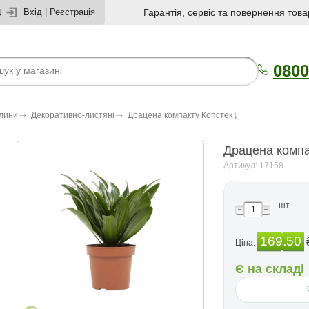
U
Вхід
|
Реєстрація
Гарантія, сервіс та повернення това
0800
слини
Декоративно-листяні
Драцена компакту Копстек
Драцена компа
Артикул: 17158
шт.
169.50
Ціна:
Є на складі