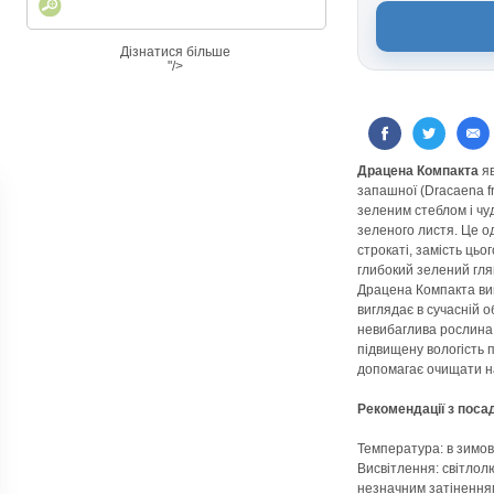
Дізнатися більше
"/>
Драцена Компакта
яв
запашної (Dracaena f
зеленим стеблом і чу
зеленого листя. Це од
строкаті, замість цьо
глибокий зелений гля
Драцена Компакта ви
виглядає в сучасній 
невибаглива рослина,
підвищену вологість п
допомагає очищати н
Рекомендації з поса
Температура: в зимов
Висвітлення: світло
незначним затіненням