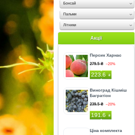
Бонсай
Пальми
Літники
Акції
Персик Харнас
279.5 ₴
–20%
223.6
₴
Виноград Кішміш
Багратіон
239.5 ₴
–20%
191.6
₴
Ціна комплекта