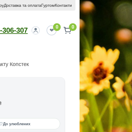
ру
Доставка та оплата
Гуртом
Контакти
0
0
-306-307
кту Копстек
₴
♡
До улюблених