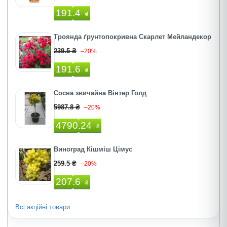
191.4
₴
Троянда ґрунтопокривна Скарлет Мейландекор
239.5 ₴
–20%
191.6
₴
Сосна звичайна Вінтер Голд
5987.8 ₴
–20%
4790.24
₴
Виноград Кішміш Цімус
259.5 ₴
–20%
207.6
₴
Всі акційні товари