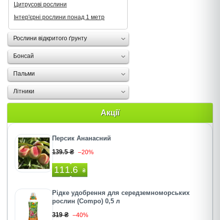
Цитрусові рослини
Інтер'єрні рослини понад 1 метр
Рослини відкритого ґрунту
Бонсай
Пальми
Літники
Акції
Персик Ананасний
139.5 ₴
–20%
111.6
₴
Рідке удобрення для середземноморських
рослин (Compo) 0,5 л
319 ₴
–40%