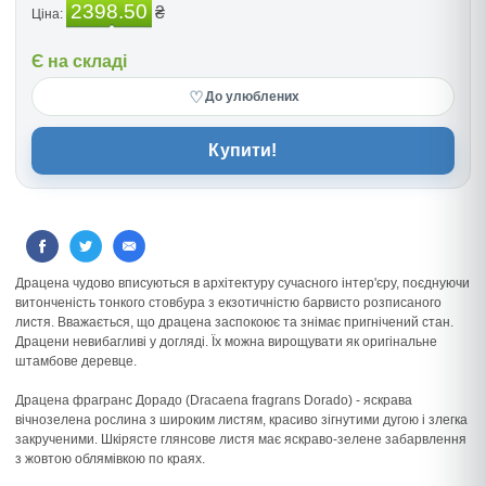
2398.50
₴
Ціна:
Є на складі
♡
До улюблених
Купити!
Драцена чудово вписуються в архітектуру сучасного інтер'єру, поєднуючи
витонченість тонкого стовбура з екзотичністю барвисто розписаного
листя. Вважається, що драцена заспокоює та знімає пригнічений стан.
Драцени невибагливі у догляді. Їх можна вирощувати як оригінальне
штамбове деревце.
Драцена фрагранс Дорадо (Dracaena fragrans Dorado) - яскрава
вічнозелена рослина з широким листям, красиво зігнутими дугою і злегка
закрученими. Шкірясте глянсове листя має яскраво-зелене забарвлення
з жовтою облямівкою по краях.