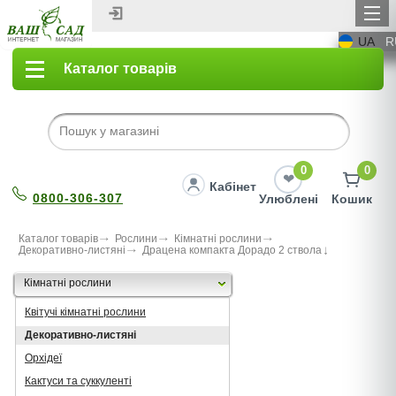
UA
R
Каталог товарів
0
0
Кабінет
0800-306-307
Улюблені
Кошик
Каталог товарів
Рослини
Кімнатні рослини
Декоративно-листяні
Драцена компакта Дорадо 2 ствола
Кімнатні рослини
Квітучі кімнатні рослини
Декоративно-листяні
Орхідеї
Кактуси та суккуленті