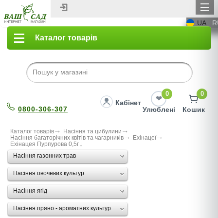
UA
R
Каталог товарів
0
0
Кабінет
0800-306-307
Улюблені
Кошик
Каталог товарів
Насіння та цибулини
Насіння багаторічних квітів та чагарників
Ехінацеї
Ехінацея Пурпурова 0,5г
Насіння газонних трав
Насіння овочевих культур
Насіння ягід
Насіння пряно - ароматних культур