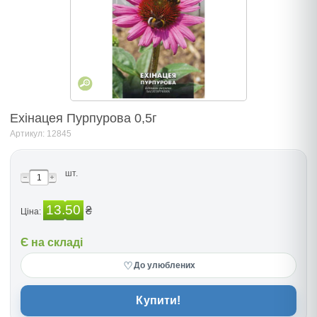
Ехінацея Пурпурова 0,5г
Артикул: 12845
шт.
13.50
₴
Ціна:
Є на складі
♡
До улюблених
Купити!