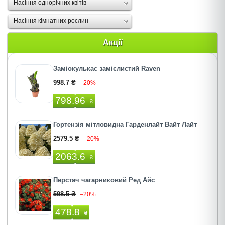
Насіння однорічних квітів
Насіння кімнатних рослин
Акції
Заміокулькас замієлистий Raven
998.7 ₴
–20%
798.96
₴
Гортензія мітловидна Гарденлайт Вайт Лайт
2579.5 ₴
–20%
2063.6
₴
Перстач чагарниковий Ред Айс
598.5 ₴
–20%
478.8
₴