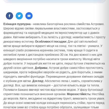
Ехінацея пурпурна
- невелика багаторічна рослина сімейства Астрових.
Широко відомо своїми лікувальними властивостями, застосовується у
фармацевтиці та народній медицині як імуностимулятор ще з давніх-
давен. Квітники вибирають її за легкість у догляді, невибагливість і просту
декоративну естетику.
Особливості посадки:
Для цієї світлолюбної
квітки краще вибирати відкриті місця на сонці, тіні та півтіні - уникати. У
ехінацеї слабо розвинена коренева система, тому краще її садити в
неглибокі лунки з дистанцією приблизно 30 см. На дно кожної з них для
швидкого вкорінення потрібно насипати трохи компосту. Молоді квіти
добре полити. У перший рік життя не цвіте, перші бутони з'являються на
другий сезон цвітіння.
Добрива:
Астрові добре самостійно протистоять
шкідникам, проте інфекційні хвороби не рідкість, для боротьби, з якими
підходять звичайні фунгіциди. Перевищення дозування хімічних складів
є згубним для квітки.
Догляд:
Абсолютно легка і, навіть, сором'язлива у
догляді. Все, що вимагає ехінацея – достатня кількість води та тепла.
Поливати бажано ввечері чистою відстояною водою. У фазу бутонізації
сприятливо позначається внесення органіки.
Морозостійкість:
Нестійка
до морозів. Квіти, висаджені на відкритому ґрунті, вимагають трохи уваги.
До кінця осені невеликі холоди ехінацея переносить стійко, проте перед
початком зими всі стебла куща потрібно обрізати, залишивши тільки