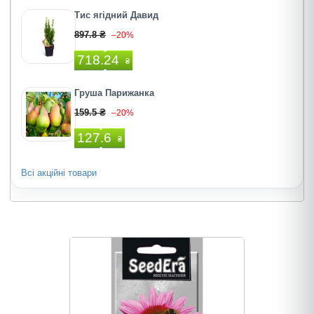
Тис ягідний Давид
897.8 ₴
–20%
718.24
₴
Груша Парижанка
159.5 ₴
–20%
127.6
₴
Всі акційні товари