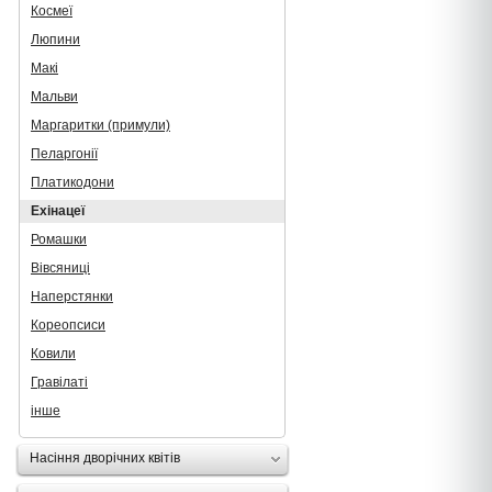
Космеї
Люпини
Макі
Мальви
Маргаритки (примули)
Пеларгонії
Платикодони
Ехінацеї
Ромашки
Вівсяниці
Наперстянки
Кореопсиси
Ковили
Гравілаті
інше
Насіння дворічних квітів