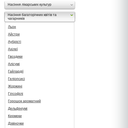
Насіння лікарських культур
Насіння багаторічних квітів та
чагарників
Льон
Айстри
Аубрієті
Ахілеї
Гвоздики
Алісумі
Гайлардії
Геліопсисі
Жоржині
Гіпсофілі
Горошок ароматний
Дельфініумі
Кермеки
Дзвіночки