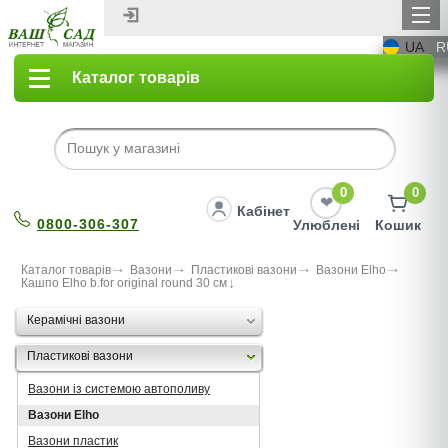
UA
R
Каталог товарів
0
0
Кабінет
0800-306-307
Улюблені
Кошик
Каталог товарів
Вазони
Пластикові вазони
Вазони Elho
Кашпо Elho b.for original round 30 см
Керамічні вазони
Пластикові вазони
Вазони із системою автополиву
Вазони Elho
Вазони пластик