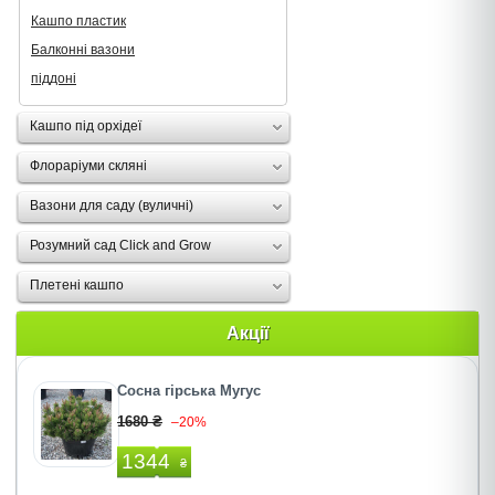
Кашпо пластик
Балконні вазони
піддоні
Кашпо під орхідеї
Флораріуми скляні
Вазони для саду (вуличні)
Розумний сад Click and Grow
Плетені кашпо
Акції
Сосна гірська Мугус
1680 ₴
–20%
1344
₴