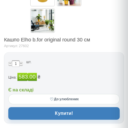
Кашпо Elho b.for original round 30 см
Артикул: 27602
шт.
583.00
₴
Ціна:
Є на складі
♡
До улюблених
Купити!