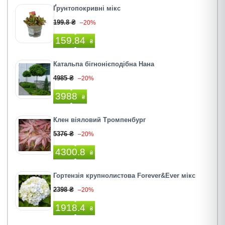
Ґрунтопокривні мікс
199.8 ₴
–20%
159.84
₴
Катальпа бігнонієподібна Нана
4985 ₴
–20%
3988
₴
Клен віяловий Тромпенбург
5376 ₴
–20%
4300.8
₴
Гортензія крупнолистова Forever&Ever мікс
2398 ₴
–20%
1918.4
₴