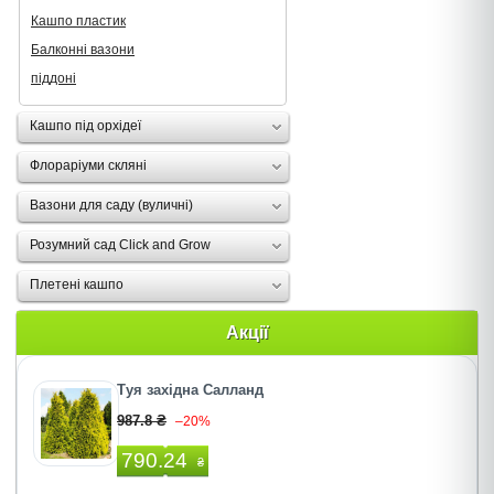
Кашпо пластик
Балконні вазони
піддоні
Кашпо під орхідеї
Флораріуми скляні
Вазони для саду (вуличні)
Розумний сад Click and Grow
Плетені кашпо
Акції
Туя західна Салланд
987.8 ₴
–20%
790.24
₴