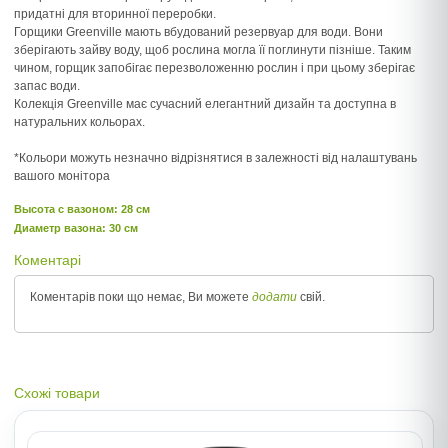
придатні для вторинної переробки.
Горщики Greenville мають вбудований резервуар для води. Вони
зберігають зайву воду, щоб рослина могла її поглинути пізніше. Таким
чином, горщик запобігає перезволоженню рослин і при цьому зберігає
запас води.
Колекція Greenville має сучасний елегантний дизайн та доступна в
натуральних кольорах.
*Кольори можуть незначно відрізнятися в залежності від налаштувань
вашого монітора
Высота c вазоном: 28 см
Диаметр вазона: 30 см
Коментарі
Коментарів поки що немає, Ви можете
додати
свій.
Схожі товари