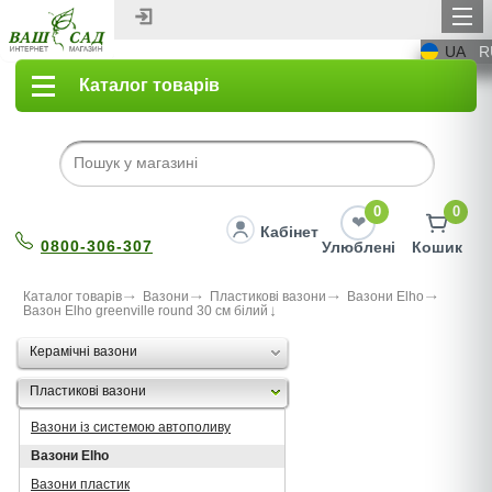
UA
R
Каталог товарів
0
0
Кабінет
0800-306-307
Улюблені
Кошик
Каталог товарів
Вазони
Пластикові вазони
Вазони Elho
Вазон Elho greenville round 30 см білий
Керамічні вазони
Пластикові вазони
Вазони із системою автополиву
Вазони Elho
Вазони пластик