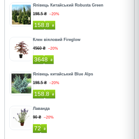
Ялівець Китайський Robusta Green
198.5 ₴
–20%
158.8
₴
Клен віяловий Fireglow
4560 ₴
–20%
3648
₴
Ялівець китайський Blue Alps
198.5 ₴
–20%
158.8
₴
Лаванда
90 ₴
–20%
72
₴